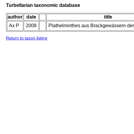
Turbellarian taxonomic database
author
date
title
Ax P
2008
Plathelminthes aus Brackgewässern der
Return to taxon listing