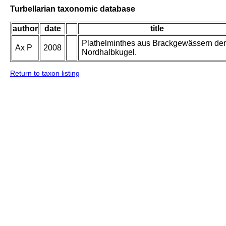
Turbellarian taxonomic database
author
date
title
Plathelminthes aus Brackgewässern der
Ax P
2008
Nordhalbkugel.
Return to taxon listing