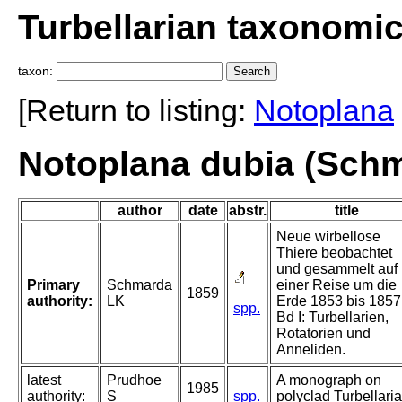
Turbellarian taxonomi
taxon:
[Return to listing:
Notoplana
Notoplana dubia (Schm
author
date
abstr.
title
Neue wirbellose
Thiere beobachtet
und gesammelt auf
Primary
Schmarda
einer Reise um die
1859
authority:
LK
Erde 1853 bis 1857
spp.
Bd I: Turbellarien,
Rotatorien und
Anneliden.
latest
Prudhoe
A monograph on
1985
authority:
S
spp.
polyclad Turbellaria