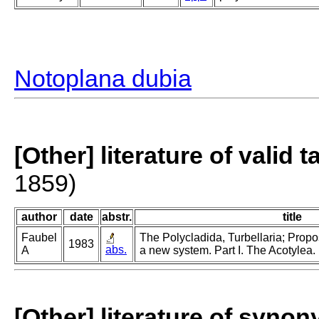
Notoplana dubia
[Other] literature of valid 
1859)
author
date
abstr.
title
Faubel
The Polycladida, Turbellaria; Propo
1983
abs.
A
a new system. Part I. The Acotylea.
[Other] literature of syno