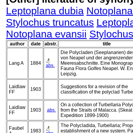
Leptoplana dubia
Notoplana
Stylochus truncatus
Leptopl
Notoplana evansii
Stylochus
author
date
abstr.
title
Die Polycladen (Seeplanarien) de
von Neapel und der angrenzende
Lang A
1884
Meeresabschnitte. Eine Monograp
abs.
Fauna Flora Golfes Neapel. W. E
Leipzig.
Laidlaw
Suggestions for a revision of the
1903
FF
classification of the polyclad Turbel
On a collection of Turbellaria Poly
Laidlaw
1903
abs.
from the Straits of Malacca. (Skeat
FF
Expedition 1899-1900)
The Polycladida, Turbellaria; Pro
Faubel
1983
establishment of a new system. Par