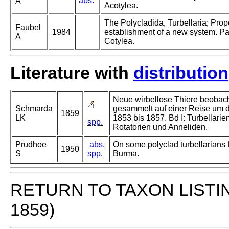
abs.
A
Acotylea.
The Polycladida, Turbellaria; Pro
Faubel
1984
establishment of a new system. Par
A
Cotylea.
Literature with
distribution
Neue wirbellose Thiere beobac
Schmarda
gesammelt auf einer Reise um 
1859
LK
1853 bis 1857. Bd I: Turbellarie
spp.
Rotatorien und Anneliden.
Prudhoe
abs.
On some polyclad turbellarians 
1950
S
spp.
Burma.
RETURN TO TAXON LISTI
1859)