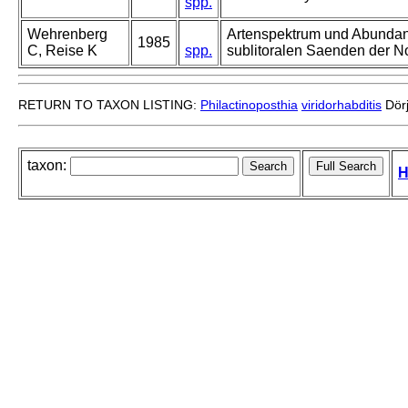
spp.
Wehrenberg
Artenspektrum und Abundanz
1985
C, Reise K
spp.
sublitoralen Saenden der No
RETURN TO TAXON LISTING:
Philactinoposthia
viridorhabditis
Dörj
taxon:
H