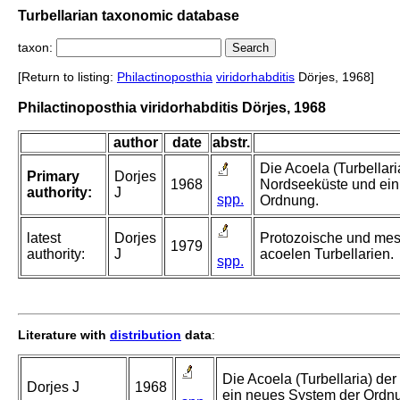
Turbellarian taxonomic database
taxon:
[Return to listing:
Philactinoposthia
viridorhabditis
Dörjes, 1968]
Philactinoposthia viridorhabditis Dörjes, 1968
author
date
abstr.
Die Acoela (Turbellar
Primary
Dorjes
1968
Nordseeküste und ein
authority:
J
spp.
Ordnung.
latest
Dorjes
Protozoische und mes
1979
authority:
J
acoelen Turbellarien.
spp.
Literature with
distribution
data
:
Die Acoela (Turbellaria) d
Dorjes J
1968
ein neues System der Ordn