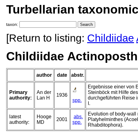
Turbellarian taxonomi
taxon:
[Return to listing:
Childiidae
Childiidae Actinoposth
author
date
abstr.
Ergebnisse einer von E
Primary
An der
Steinböck mit Hilfe d
1936
authority:
Lan H
durchgeführten Reise i
spp.
I.
Evolution of body-wall
latest
Hooge
abs.
2001
Platyhelminthes (Acoe
authority:
MD
spp.
Rhabditophora).