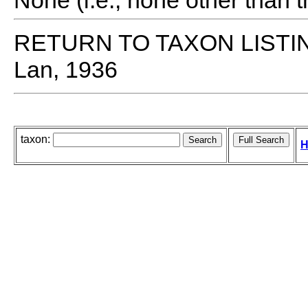
None (i.e., none other than t
RETURN TO TAXON LISTI
Lan, 1936
taxon:
H