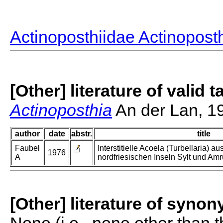
Actinoposthiidae Actinopost
[Other] literature of valid 
Actinoposthia
An der Lan, 1
author
date
abstr.
title
Faubel
Interstitielle Acoela (Turbellaria) au
1976
A
nordfriesischen Inseln Sylt und Am
[Other] literature of syno