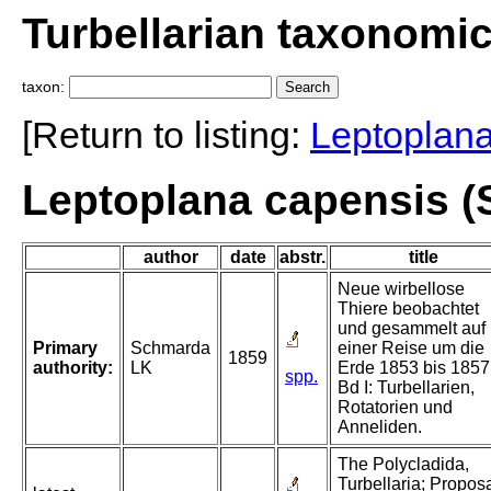
Turbellarian taxonomi
taxon:
[Return to listing:
Leptoplan
Leptoplana capensis (
author
date
abstr.
title
Neue wirbellose
Thiere beobachtet
und gesammelt auf
Primary
Schmarda
einer Reise um die
1859
authority:
LK
Erde 1853 bis 1857
spp.
Bd I: Turbellarien,
Rotatorien und
Anneliden.
The Polycladida,
Turbellaria; Propos