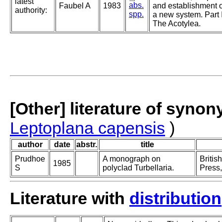
latest
abs.
Faubel A
1983
and establishment o
authority:
spp.
a new system. Part I
The Acotylea.
[Other] literature of syno
Leptoplana capensis
)
author
date
abstr.
title
Prudhoe
A monograph on
Britis
1985
S
polyclad Turbellaria.
Press,
Literature with
distribution