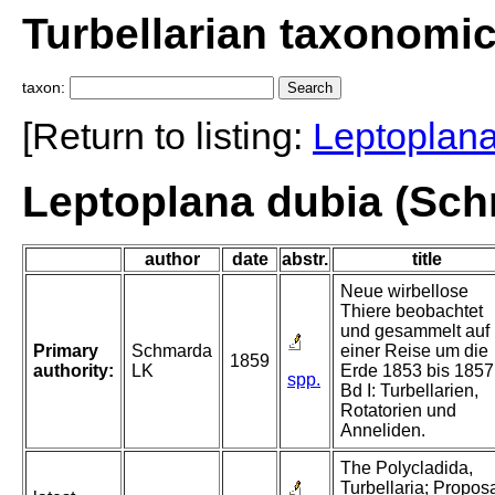
Turbellarian taxonomi
taxon:
[Return to listing:
Leptoplan
Leptoplana dubia (Sch
author
date
abstr.
title
Neue wirbellose
Thiere beobachtet
und gesammelt auf
Primary
Schmarda
einer Reise um die
1859
authority:
LK
Erde 1853 bis 1857
spp.
Bd I: Turbellarien,
Rotatorien und
Anneliden.
The Polycladida,
Turbellaria; Propos