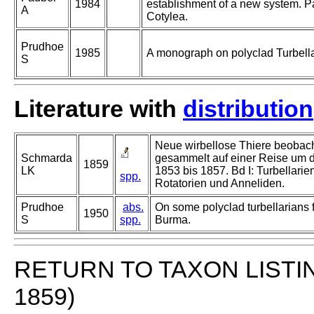
1984
establishment of a new system. Par
A
Cotylea.
Prudhoe
1985
A monograph on polyclad Turbella
S
Literature with
distribution
Neue wirbellose Thiere beobac
Schmarda
gesammelt auf einer Reise um 
1859
LK
1853 bis 1857. Bd I: Turbellarie
spp.
Rotatorien und Anneliden.
Prudhoe
abs.
On some polyclad turbellarians 
1950
S
spp.
Burma.
RETURN TO TAXON LISTI
1859)