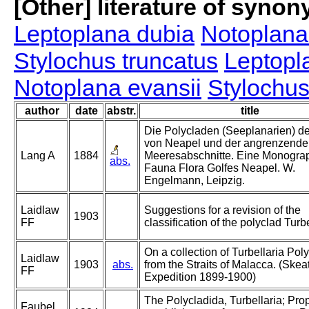
[Other] literature of syno
Leptoplana dubia
Notoplana
Stylochus truncatus
Leptopl
Notoplana evansii
Stylochus
author
date
abstr.
title
Die Polycladen (Seeplanarien) d
von Neapel und der angrenzend
Lang A
1884
Meeresabschnitte. Eine Monograp
abs.
Fauna Flora Golfes Neapel. W.
Engelmann, Leipzig.
Laidlaw
Suggestions for a revision of the
1903
FF
classification of the polyclad Turbe
On a collection of Turbellaria Pol
Laidlaw
1903
abs.
from the Straits of Malacca. (Skea
FF
Expedition 1899-1900)
The Polycladida, Turbellaria; Pro
Faubel