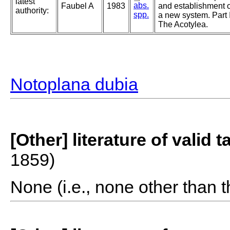
latest
abs.
Faubel A
1983
and establishment o
authority:
spp.
a new system. Part I
The Acotylea.
Notoplana dubia
[Other] literature of valid 
1859)
None (i.e., none other than t