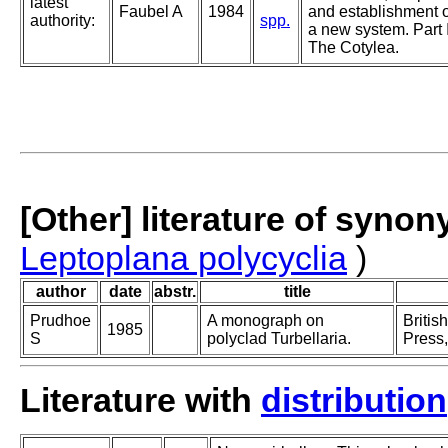
latest
Faubel A
1984
and establishment o
authority:
spp.
a new system. Part I
The Cotylea.
[Other] literature of syno
Leptoplana polycyclia
)
author
date
abstr.
title
Prudhoe
A monograph on
Britis
1985
S
polyclad Turbellaria.
Press,
Literature with
distribution