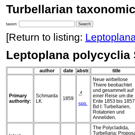
Turbellarian taxonomi
taxon:
[Return to listing:
Leptoplan
Leptoplana polycyclia
author
date
abstr.
title
Neue wirbellose
Thiere beobachtet
und gesammelt auf
Primary
Schmarda
einer Reise um die
1859
authority:
LK
Erde 1853 bis 1857
spp.
Bd I: Turbellarien,
Rotatorien und
Anneliden.
The Polycladida,
Turbellaria; Propos