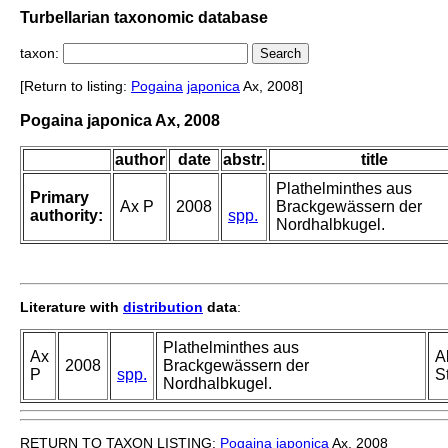
Turbellarian taxonomic database
taxon:
[Return to listing:
Pogaina
japonica
Ax, 2008]
Pogaina japonica Ax, 2008
author
date
abstr.
title
Plathelminthes aus
Primary
Ax P
2008
Brackgewässern der
authority:
spp.
Nordhalbkugel.
Literature with
distribution
data
:
Plathelminthes aus
Ax
A
2008
Brackgewässern der
P
spp.
S
Nordhalbkugel.
RETURN TO TAXON LISTING:
Pogaina
japonica
Ax, 2008