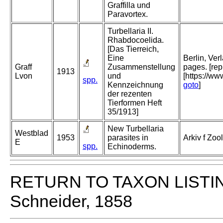
Graffilla und
Paravortex.
Turbellaria II.
Rhabdocoelida.
[Das Tierreich,
Eine
Berlin, Ve
Graff
Zusammenstellung
pages. [re
1913
Lvon
und
[https://ww
spp.
Kennzeichnung
goto
]
der rezenten
Tierformen Heft
35/1913]
New Turbellaria
Westblad
1953
parasites in
Arkiv f Zoo
E
spp.
Echinoderms.
RETURN TO TAXON LISTI
Schneider, 1858