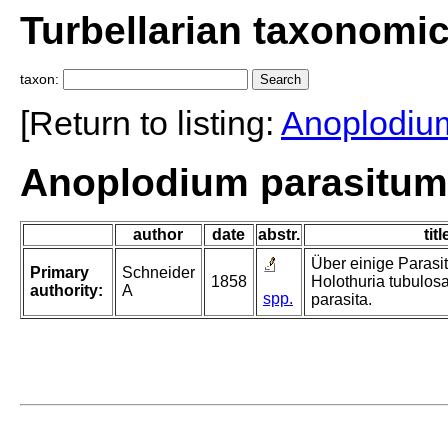
Turbellarian taxonomi
taxon:
[Return to listing:
Anoplodiu
Anoplodium parasitum
author
date
abstr.
titl
Über einige Parasi
Primary
Schneider
1858
Holothuria tubulosa
authority:
A
spp.
parasita.