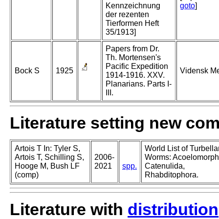
Kennzeichnung
goto
]
der rezenten
Tierformen Heft
35/1913]
Papers from Dr.
Th. Mortensen's
Pacific Expedition
Bock S
1925
Vidensk Me
1914-1916. XXV.
Planarians. Parts I-
III.
Literature setting new co
Artois T In: Tyler S,
World List of Turbella
Artois T, Schilling S,
2006-
Worms: Acoelomorph
Hooge M, Bush LF
2021
spp.
Catenulida,
(comp)
Rhabditophora.
Literature with
distribution