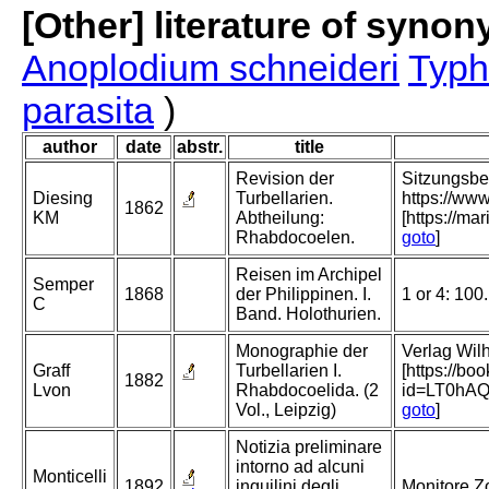
[Other] literature of syno
Anoplodium schneideri
Typh
parasita
)
author
date
abstr.
title
Revision der
Sitzungsbe
Diesing
Turbellarien.
https://ww
1862
KM
Abtheilung:
[https://m
Rhabdocoelen.
goto
]
Reisen im Archipel
Semper
1868
der Philippinen. I.
1 or 4: 100
C
Band. Holothurien.
Monographie der
Verlag Wilh
Graff
Turbellarien I.
[https://b
1882
Lvon
Rhabdocoelida. (2
id=LT0hA
Vol., Leipzig)
goto
]
Notizia preliminare
intorno ad alcuni
Monticelli
1892
inquilini degli
Monitore Zo