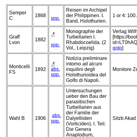
Reisen im Archipel
Semper
1868
der Philippinen. I.
1 or 4: 100
C
spp.
Band. Holothurien.
Monographie der
Verlag Wilh
Graff
Turbellarien I.
[https://b
1882
Lvon
Rhabdocoelida. (2
id=LT0hA
spp.
Vol., Leipzig)
goto
]
Notizia preliminare
intorno ad alcuni
Monticelli
abs.
1892
inquilini degli
Monitore Zo
FS
spp.
Holothurioidea del
Golfo di Napoli.
Untersuchungen
ueber den Bau der
parasitischen
Turbellarien aus
der Familie der
abs.
Wahl B
1906
Dalyelliiden
Sitzb Akad
spp.
(Vorticiden). I. Teil.
Die Genera
Anaplodium,