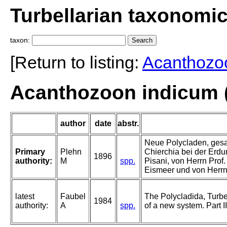
Turbellarian taxonomi
taxon:
[Return to listing:
Acanthozo
Acanthozoon indicum (
author
date
abstr.
Neue Polycladen, ges
Primary
Plehn
Chierchia bei der Erdu
1896
authority:
M
spp.
Pisani, von Herrn Prof
Eismeer und von Herrn
latest
Faubel
The Polycladida, Turbe
1984
authority:
A
spp.
of a new system. Part I