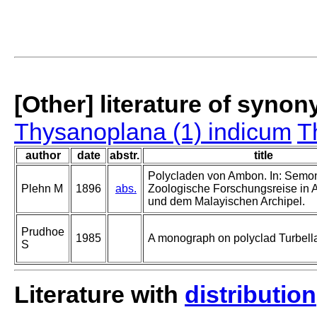
[Other] literature of syno
Thysanoplana (1) indicum
T
author
date
abstr.
title
Polycladen von Ambon. In: Semo
Plehn M
1896
abs.
Zoologische Forschungsreise in A
und dem Malayischen Archipel.
Prudhoe
1985
A monograph on polyclad Turbella
S
Literature with
distribution