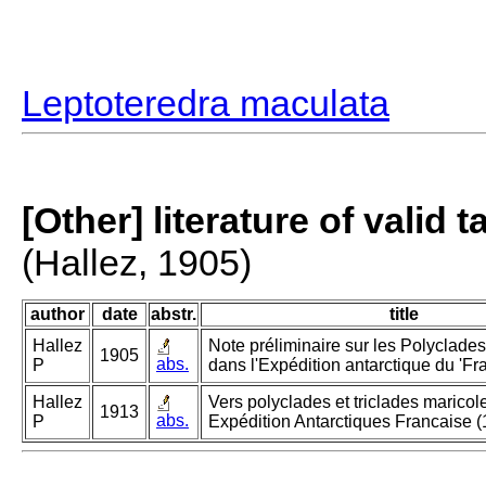
Leptoteredra maculata
[Other] literature of valid 
(Hallez, 1905)
author
date
abstr.
title
Hallez
Note préliminaire sur les Polyclades 
1905
abs.
P
dans l'Expédition antarctique du 'Fra
Hallez
Vers polyclades et triclades marico
1913
abs.
P
Expédition Antarctiques Francaise 