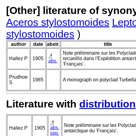
[Other] literature of syno
Aceros stylostomoides
Lept
stylostomoides
)
author
date
abstr.
title
Note préliminaire sur les Polycla
Hallez P
1905
recueillis dans l'Expédition antarc
abs.
'Français'.
Prudhoe
1985
A monograph on polyclad Turbella
S
Literature with
distribution
Note préliminaire sur les Polyclad
abs.
Hallez P
1905
antarctique du 'Français'.
spp.