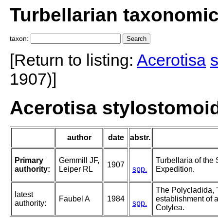
Turbellarian taxonomi
taxon:
[Return to listing:
Acerotisa
1907)]
Acerotisa stylostomoid
author
date
abstr.
Primary
Gemmill JF,
Turbellaria of the 
1907
authority:
Leiper RL
spp.
Expedition.
The Polycladida, 
latest
Faubel A
1984
establishment of a
authority:
spp.
Cotylea.