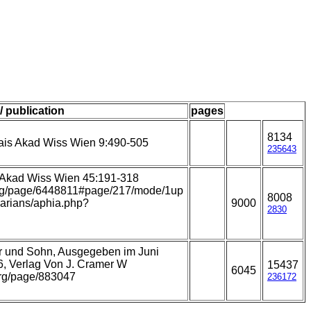
/ publication
pages
8134
Kais Akad Wiss Wien 9:490-505
235643
. Akad Wiss Wien 45:191-318
y.org/page/6448811#page/217/mode/1up
8008
llarians/aphia.php?
9000
2830
er und Sohn, Ausgegeben im Juni
6, Verlag Von J. Cramer W
15437
6045
.org/page/883047
236172