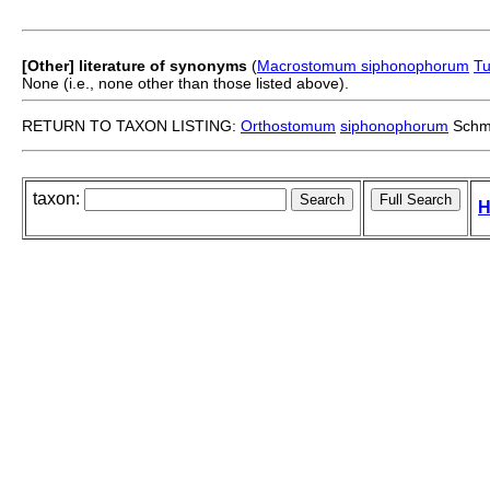
[Other] literature of synonyms
(
Macrostomum siphonophorum
Tu
None (i.e., none other than those listed above).
RETURN TO TAXON LISTING:
Orthostomum
siphonophorum
Schmi
taxon:
H