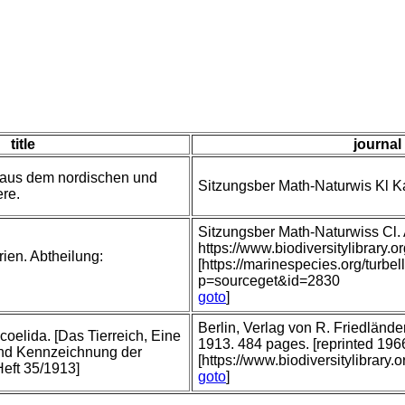
title
journal 
aus dem nordischen und
Sitzungsber Math-Naturwis Kl 
re.
Sitzungsber Math-Naturwiss Cl
https://www.biodiversitylibrar
rien. Abtheilung:
[https://marinespecies.org/turbe
p=sourceget&id=2830
goto
]
Berlin, Verlag von R. Friedländ
coelida. [Das Tierreich, Eine
1913. 484 pages. [reprinted 196
nd Kennzeichnung der
[https://www.biodiversitylibrary
Heft 35/1913]
goto
]