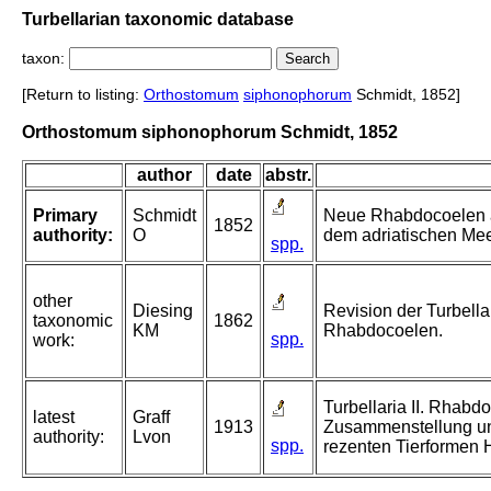
Turbellarian taxonomic database
taxon:
[Return to listing:
Orthostomum
siphonophorum
Schmidt, 1852]
Orthostomum siphonophorum Schmidt, 1852
author
date
abstr.
Primary
Schmidt
Neue Rhabdocoelen 
1852
authority:
O
dem adriatischen Mee
spp.
other
Diesing
Revision der Turbella
taxonomic
1862
KM
Rhabdocoelen.
spp.
work:
Turbellaria II. Rhabdo
latest
Graff
1913
Zusammenstellung u
authority:
Lvon
spp.
rezenten Tierformen 