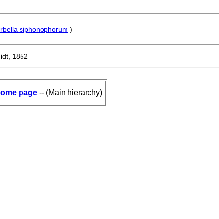
rbella siphonophorum
)
dt, 1852
ome page
-- (Main hierarchy)