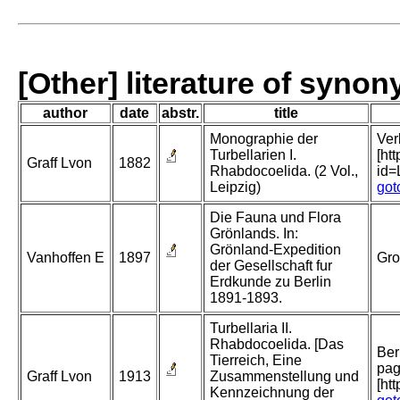
[Other] literature of syno
author
date
abstr.
title
Monographie der
Ver
Turbellarien I.
[ht
Graff Lvon
1882
Rhabdocoelida. (2 Vol.,
id
Leipzig)
got
Die Fauna und Flora
Grönlands. In:
Grönland-Expedition
Vanhoffen E
1897
Gro
der Gesellschaft fur
Erdkunde zu Berlin
1891-1893.
Turbellaria II.
Rhabdocoelida. [Das
Ber
Tierreich, Eine
pag
Graff Lvon
1913
Zusammenstellung und
[ht
Kennzeichnung der