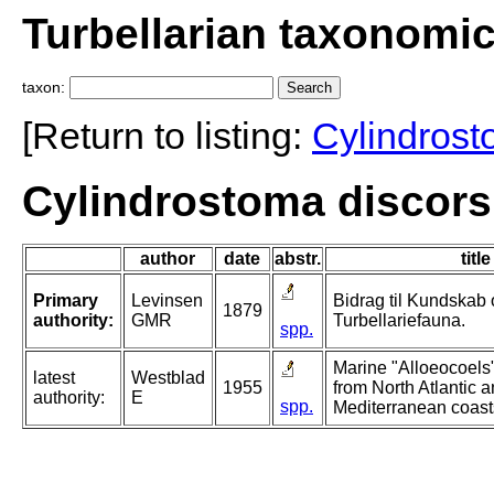
Turbellarian taxonomi
taxon:
[Return to listing:
Cylindros
Cylindrostoma discors
author
date
abstr.
title
Primary
Levinsen
Bidrag til Kundskab
1879
authority:
GMR
Turbellariefauna.
spp.
Marine "Alloeocoels"
latest
Westblad
1955
from North Atlantic 
authority:
E
spp.
Mediterranean coasts