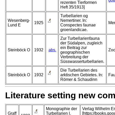
got
rezenten Tierformen
Heft 35/1913]
Turbellarien og
Wesenberg-
Nemertiner. In:
1925
Mer
Lund E
Conspectes faunae
groenlandicae.
Zur Turbellarienfauna
der Südalpen, zugleich
ein Beitrag zur
Steinböck O
1932
abs.
Zoo
geographischen
Verbreitung der
Süsswasserturbellarien.
Die Turbellarien des
Steinböck O
1932
arktischen Gebietes. In:
Fau
Römer & Schaudinn
Literature setting new co
Monographie der
Verlag Wilhelm En
Graff
Turbellarien I.
[https://books.go