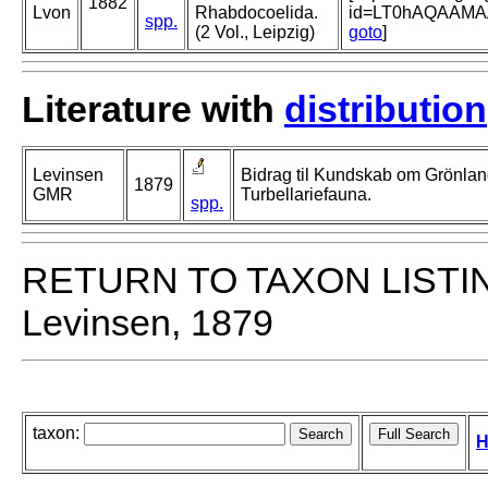
1882
Lvon
Rhabdocoelida.
id=LT0hAQAAMA
spp.
(2 Vol., Leipzig)
goto
]
Literature with
distribution
Levinsen
Bidrag til Kundskab om Grönla
1879
GMR
Turbellariefauna.
spp.
RETURN TO TAXON LISTI
Levinsen, 1879
taxon:
H