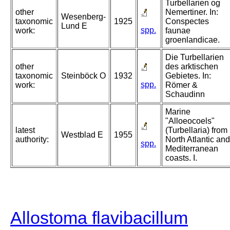
Turbellarien og
other
Nemertiner. In:
Wesenberg-
taxonomic
1925
Conspectes
Lund E
spp.
work:
faunae
groenlandicae.
Die Turbellarien
other
des arktischen
taxonomic
Steinböck O
1932
Gebietes. In:
spp.
work:
Römer &
Schaudinn
Marine
"Alloeocoels"
latest
(Turbellaria) from
Westblad E
1955
authority:
North Atlantic and
spp.
Mediterranean
coasts. I.
Allostoma flavibacillum