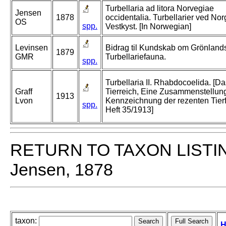
Turbellaria ad litora Norvegiae
Jensen
1878
occidentalia. Turbellarier ved No
OS
spp.
Vestkyst. [In Norwegian]
Levinsen
Bidrag til Kundskab om Grönland
1879
GMR
Turbellariefauna.
spp.
Turbellaria II. Rhabdocoelida. [Da
Graff
Tierreich, Eine Zusammenstellun
1913
Lvon
Kennzeichnung der rezenten Tier
spp.
Heft 35/1913]
RETURN TO TAXON LISTI
Jensen, 1878
taxon:
H