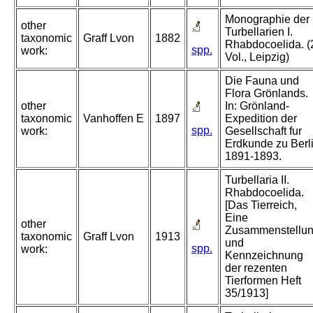
Monographie der
other
Turbellarien I.
taxonomic
Graff Lvon
1882
Rhabdocoelida. (
spp.
work:
Vol., Leipzig)
Die Fauna und
Flora Grönlands.
other
In: Grönland-
taxonomic
Vanhoffen E
1897
Expedition der
spp.
work:
Gesellschaft fur
Erdkunde zu Berl
1891-1893.
Turbellaria II.
Rhabdocoelida.
[Das Tierreich,
Eine
other
Zusammenstellu
taxonomic
Graff Lvon
1913
und
spp.
work:
Kennzeichnung
der rezenten
Tierformen Heft
35/1913]