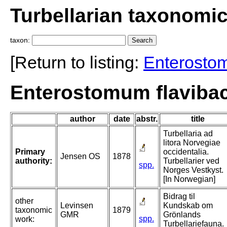
Turbellarian taxonomi
taxon:
[Return to listing:
Enterosto
Enterostomum flavibac
author
date
abstr.
title
Turbellaria ad
litora Norvegiae
Primary
occidentalia.
Jensen OS
1878
authority:
Turbellarier ved
spp.
Norges Vestkyst.
[In Norwegian]
Bidrag til
other
Levinsen
Kundskab om
taxonomic
1879
GMR
Grönlands
spp.
work:
Turbellariefauna.