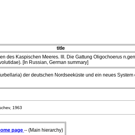
title
ien des Kaspischen Meeres. III. Die Gattung Oligochoerus n.gen
volutidae). [In Russian, German summary]
Turbellaria) der deutschen Nordseeküste und ein neues System 
schev, 1963
ome page
-- (Main hierarchy)