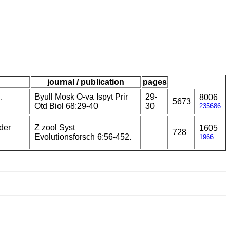
journal / publication
pages
.
Byull Mosk O-va Ispyt Prir
29-
8006
5673
Otd Biol 68:29-40
30
235686
der
Z zool Syst
1605
728
Evolutionsforsch 6:56-452.
1966