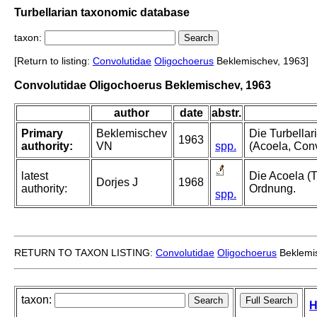
Turbellarian taxonomic database
taxon:
[Return to listing:
Convolutidae
Oligochoerus
Beklemischev, 1963]
Convolutidae Oligochoerus Beklemischev, 1963
author
date
abstr.
Primary
Beklemischev
Die Turbellar
1963
authority:
VN
spp.
(Acoela, Con
latest
Die Acoela (
Dorjes J
1968
authority:
Ordnung.
spp.
RETURN TO TAXON LISTING:
Convolutidae
Oligochoerus
Beklemi
taxon:
H