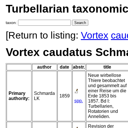
Turbellarian taxonomi
taxon:
[Return to listing:
Vortex
cau
Vortex caudatus Schm
author
date
abstr.
title
Neue wirbellose
Thiere beobachtet
und gesammelt auf
einer Reise um die
Primary
Schmarda
1859
Erde 1853 bis
authority:
LK
spp.
1857. Bd I:
Turbellarien,
Rotatorien und
Anneliden.
Revision der