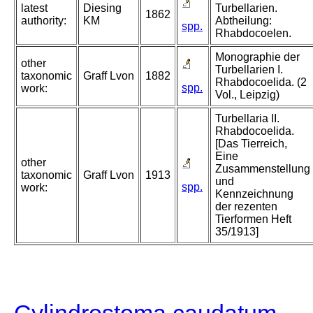
latest
Diesing
Turbellarien.
1862
authority:
KM
Abtheilung:
spp.
Rhabdocoelen.
Monographie der
other
Turbellarien I.
taxonomic
Graff Lvon
1882
Rhabdocoelida. (2
spp.
work:
Vol., Leipzig)
Turbellaria II.
Rhabdocoelida.
[Das Tierreich,
Eine
other
Zusammenstellung
taxonomic
Graff Lvon
1913
und
spp.
work:
Kennzeichnung
der rezenten
Tierformen Heft
35/1913]