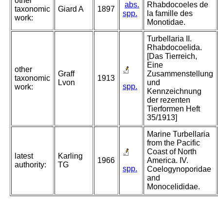
other
abs.
Rhabdocoeles de
taxonomic
Giard A
1897
spp.
la famille des
work:
Monotidae.
Turbellaria II.
Rhabdocoelida.
[Das Tierreich,
Eine
other
Graff
Zusammenstellung
taxonomic
1913
Lvon
und
spp.
work:
Kennzeichnung
der rezenten
Tierformen Heft
35/1913]
Marine Turbellaria
from the Pacific
Coast of North
latest
Karling
1966
America. IV.
authority:
TG
spp.
Coelogynoporidae
and
Monocelididae.