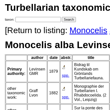
Turbellarian taxonomi
taxon:
[Return to listing:
Monocelis
Monocelis alba Levins
author
date
abstr.
title
Bidrag til
Primary
Levinsen
Kundskab om
1879
authority:
GMR
Grönlands
spp.
Turbellariefauna.
Monographie der
other
Graff
Turbellarien I.
taxonomic
1882
Lvon
Rhabdocoelida. (2
spp.
work:
Vol., Leipzig)
Sur la ponte des