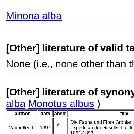
Minona alba
[Other] literature of valid 
None (i.e., none other than t
[Other] literature of syno
alba
Monotus albus
)
author
date
abstr.
title
Die Fauna und Flora Grönland
Vanhoffen E
1897
Expedition der Gesellschaft f
1891-1893.