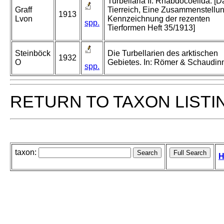
Turbellaria II. Rhabdocoelida. [D
Graff
Tierreich, Eine Zusammenstellu
1913
Lvon
Kennzeichnung der rezenten
spp.
Tierformen Heft 35/1913]
Steinböck
Die Turbellarien des arktischen
1932
O
Gebietes. In: Römer & Schaudin
spp.
RETURN TO TAXON LISTI
taxon:
H