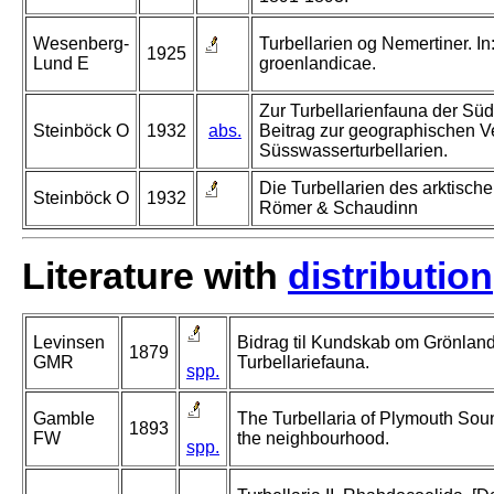
Wesenberg-
Turbellarien og Nemertiner. I
1925
Lund E
groenlandicae.
Zur Turbellarienfauna der Süd
Steinböck O
1932
abs.
Beitrag zur geographischen V
Süsswasserturbellarien.
Die Turbellarien des arktische
Steinböck O
1932
Römer & Schaudinn
Literature with
distribution
Levinsen
Bidrag til Kundskab om Grönlan
1879
GMR
Turbellariefauna.
spp.
Gamble
The Turbellaria of Plymouth Sou
1893
FW
the neighbourhood.
spp.