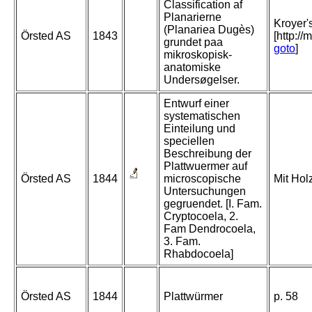
Classification af
Planarierne
Kroyer's
(Planariea Dugès)
Örsted AS
1843
[http:/
grundet paa
goto
]
mikroskopisk-
anatomiske
Undersøgelser.
Entwurf einer
systematischen
Einteilung und
speciellen
Beschreibung der
Plattwuermer auf
Örsted AS
1844
microscopische
Mit Holz
Untersuchungen
gegruendet. [I. Fam.
Cryptocoela, 2.
Fam Dendrocoela,
3. Fam.
Rhabdocoela]
Örsted AS
1844
Plattwürmer
p. 58