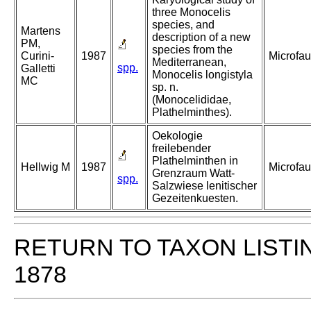
three Monocelis
species, and
Martens
description of a new
PM,
species from the
Curini-
1987
Microfa
Mediterranean,
spp.
Galletti
Monocelis longistyla
MC
sp. n.
(Monocelididae,
Plathelminthes).
Oekologie
freilebender
Plathelminthen in
Hellwig M
1987
Microfa
Grenzraum Watt-
spp.
Salzwiese lenitischer
Gezeitenkuesten.
RETURN TO TAXON LISTI
1878