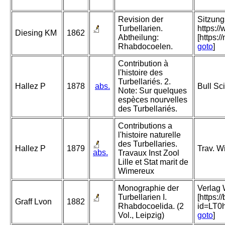
Revision der
Sitzung
Turbellarien.
https:/
Diesing KM
1862
Abtheilung:
[https:
Rhabdocoelen.
goto
]
Contribution à
l'histoire des
Turbellariés. 2.
Hallez P
1878
abs.
Bull Sc
Note: Sur quelques
espèces nourvelles
des Turbellariés.
Contributions a
l'histoire naturelle
des Turbellaries.
Hallez P
1879
Trav. Wi
abs.
Travaux Inst Zool
Lille et Stat marit de
Wimereux
Monographie der
Verlag 
Turbellarien I.
[https:
Graff Lvon
1882
Rhabdocoelida. (2
id=LT
Vol., Leipzig)
goto
]