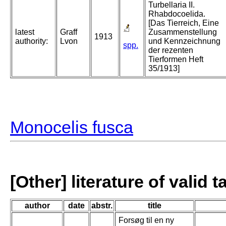
Turbellaria II.
Rhabdocoelida.
[Das Tierreich, Eine
latest
Graff
Zusammenstellung
1913
authority:
Lvon
und Kennzeichnung
spp.
der rezenten
Tierformen Heft
35/1913]
Monocelis fusca
[Other] literature of valid 
author
date
abstr.
title
Forsøg til en ny