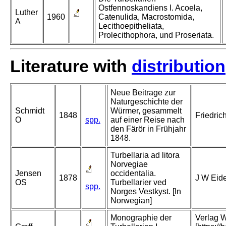
Ostfennoskandiens I. Acoela,
Luther
1960
Catenulida, Macrostomida,
A
Lecithoepitheliata,
Prolecithophora, und Proseriata.
Literature with
distribution
Neue Beitrage zur
Naturgeschichte der
Schmidt
Würmer, gesammelt
1848
Friedric
O
spp.
auf einer Reise nach
den Färör in Frühjahr
1848.
Turbellaria ad litora
Norvegiae
Jensen
occidentalia.
1878
J W Eide
OS
Turbellarier ved
spp.
Norges Vestkyst. [In
Norwegian]
Monographie der
Verlag W