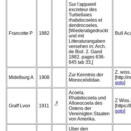
Sur l'appareil
excreteur des
Turbellaies
rhabdocoeles et
dendrocoeles.
[Wiederabgedruckt
Francotte P
1882
Bull Ac
und mit
Litteraturangaben
versehen in: Arch.
de Biol. 2. Gand
1882. pages 636-
645 tab 33,]
Z. wiss.
Zur Kenntnis der
Midelburg A
1908
[http:/
Monocelididae.
goto
]
Acoela,
Rhabdocoela und
Z Wiss 
Alloeocoela des
Graff Lvon
1911
[https:/
Ostens der
goto
]
Vereinigten Staaten
von Amerika.
Uber den