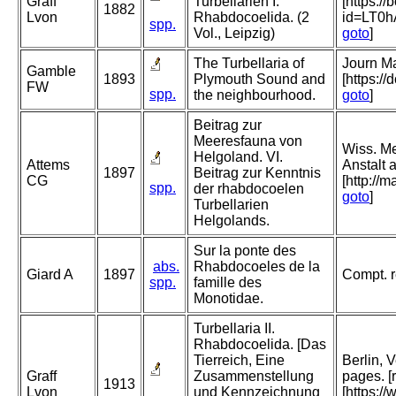
Graff
Turbellarien I.
[https:/
1882
Lvon
Rhabdocoelida. (2
id=LT0
spp.
Vol., Leipzig)
goto
]
The Turbellaria of
Journ Ma
Gamble
1893
Plymouth Sound and
[https:/
FW
spp.
the neighbourhood.
goto
]
Beitrag zur
Meeresfauna von
Wiss. Me
Helgoland. VI.
Attems
Anstalt 
1897
Beitrag zur Kenntnis
CG
[http://
spp.
der rhabdocoelen
goto
]
Turbellarien
Helgolands.
Sur la ponte des
abs.
Rhabdocoeles de la
Giard A
1897
Compt. r
spp.
famille des
Monotidae.
Turbellaria II.
Rhabdocoelida. [Das
Tierreich, Eine
Berlin, 
Graff
Zusammenstellung
pages. [
1913
Lvon
und Kennzeichnung
[https:/