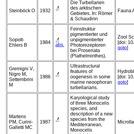
Die Turbellarien
des arktischen
Steinböck O
1932
Fauna A
Gebietes. In: Römer
& Schaudinn
Feinstruktur
pigmentierter und
Zool Sc
Sopott-
unpigmentierter
1984
[doi: 1
abs.
Ehlers B
Photorezeptoren
goto
]
bei Proseriata
(Plathelminthes).
Ultrastructural
Gremigni V,
features of
Hydrobi
Nigro M,
1986
oogenesis in some
[doi: 
Settembrini
marine neoophoran
goto
]
M
turbellarians.
Karyological study
of three Monocelis
species, and
description of a new
Martens
species from the
PM, Curini-
1987
Microfa
Mediterranean,
Galletti MC
Monocelis