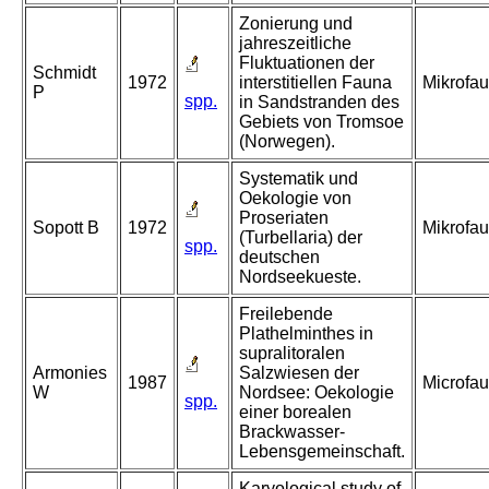
Zonierung und
jahreszeitliche
Fluktuationen der
Schmidt
1972
interstitiellen Fauna
Mikrofa
P
spp.
in Sandstranden des
Gebiets von Tromsoe
(Norwegen).
Systematik und
Oekologie von
Proseriaten
Sopott B
1972
Mikrofa
(Turbellaria) der
spp.
deutschen
Nordseekueste.
Freilebende
Plathelminthes in
supralitoralen
Armonies
Salzwiesen der
1987
Microfa
W
Nordsee: Oekologie
spp.
einer borealen
Brackwasser-
Lebensgemeinschaft.
Karyological study of