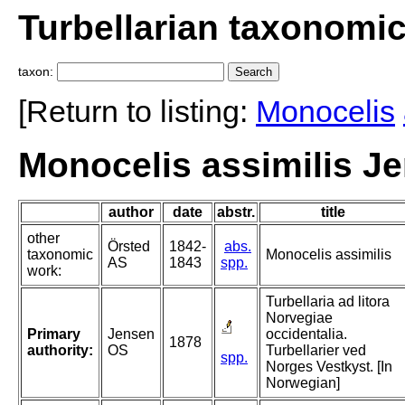
Turbellarian taxonomi
taxon:
[Return to listing:
Monocelis
Monocelis assimilis J
author
date
abstr.
title
other
Örsted
1842-
abs.
taxonomic
Monocelis assimilis
AS
1843
spp.
work:
Turbellaria ad litora
Norvegiae
Primary
Jensen
occidentalia.
1878
authority:
OS
Turbellarier ved
spp.
Norges Vestkyst. [In
Norwegian]