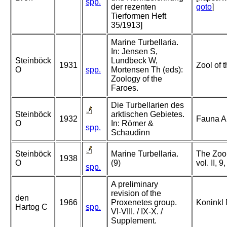
spp.
der rezenten
goto
]
Tierformen Heft
35/1913]
Marine Turbellaria.
In: Jensen S,
Steinböck
Lundbeck W,
1931
Zool of 
O
spp.
Mortensen Th (eds):
Zoology of the
Faroes.
Die Turbellarien des
Steinböck
arktischen Gebietes.
1932
Fauna Ar
O
In: Römer &
spp.
Schaudinn
Steinböck
Marine Turbellaria.
The Zoo
1938
O
(9)
vol. II, 9
spp.
A preliminary
revision of the
den
1966
Proxenetes group.
Koninkl 
Hartog C
spp.
VI-VIII. / IX-X. /
Supplement.