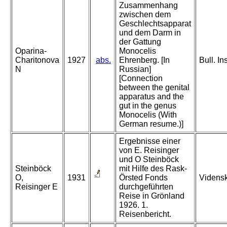
Zusammenhang
zwischen dem
Geschlechtsapparat
und dem Darm in
der Gattung
Oparina-
Monocelis
Charitonova
1927
abs.
Ehrenberg. [In
Bull. In
N
Russian]
[Connection
between the genital
apparatus and the
gut in the genus
Monocelis (With
German resume.)]
Ergebnisse einer
von E. Reisinger
und O Steinböck
Steinböck
mit Hilfe des Rask-
O,
1931
Örsted Fonds
Vidensk
Reisinger E
durchgeführten
Reise in Grönland
1926. 1.
Reisenbericht.