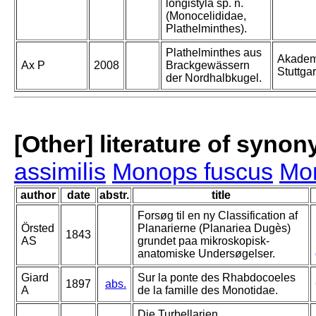
longistyla sp. n.
(Monocelididae,
Plathelminthes).
Plathelminthes aus
Akademi
Ax P
2008
Brackgewässern
Stuttgar
der Nordhalbkugel.
[Other] literature of syno
assimilis
Monops fuscus
Mon
author
date
abstr.
title
Forsøg til en ny Classification af
Örsted
Planarierne (Planariea Dugès)
1843
AS
grundet paa mikroskopisk-
anatomiske Undersøgelser.
Giard
Sur la ponte des Rhabdocoeles
1897
abs.
A
de la famille des Monotidae.
Die Turbellarien