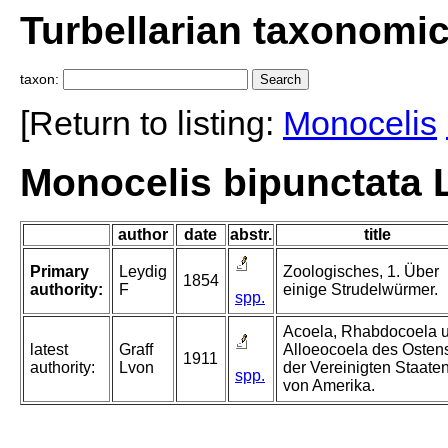
Turbellarian taxonomi
taxon:
[Return to listing:
Monocelis
Monocelis bipunctata 
author
date
abstr.
title
Primary
Leydig
Zoologisches, 1. Über
1854
authority:
F
einige Strudelwürmer.
spp.
Acoela, Rhabdocoela 
latest
Graff
Alloeocoela des Osten
1911
authority:
Lvon
der Vereinigten Staate
spp.
von Amerika.