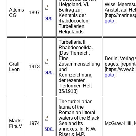
Helgoland. VI.
Wiss. Meeresun
Attems
Beitrag zur
Anstalt auf He
1897
CG
Kenntnis der
[http://marin
spp.
rhabdocoelen
goto
]
Turbellarien
Helgolands.
Turbellaria II.
Rhabdocoelida.
[Das Tierreich,
Eine
Berlin, Verla
Graff
Zusammenstellung
pages. [reprin
1913
Lvon
und
[https://www.b
spp.
Kennzeichnung
goto
]
der rezenten
Tierformen Heft
35/1913]
The turbellarian
fauna of the
Romanian littoral
waters of the Black
Mack-
1974
Sea and its
McGraw-Hill, 
Fira V
spp.
annexes. In: N.W.
Riser & M.P.