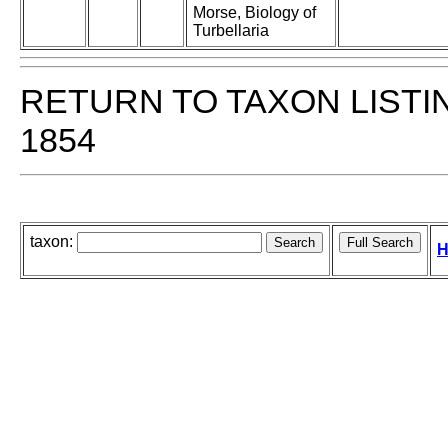
Morse, Biology of
Turbellaria
RETURN TO TAXON LISTI
1854
taxon:
H