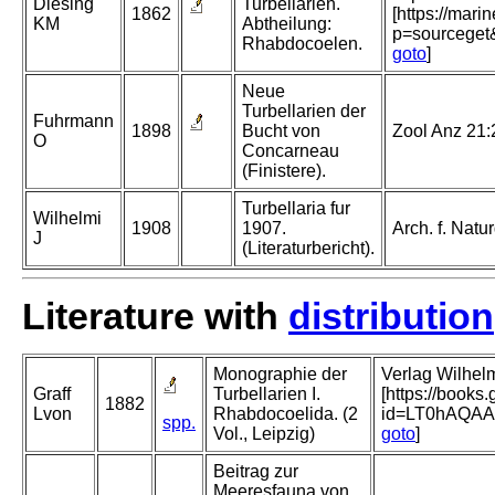
Diesing
Turbellarien.
1862
[https://mari
KM
Abtheilung:
p=sourceget
Rhabdocoelen.
goto
]
Neue
Turbellarien der
Fuhrmann
1898
Bucht von
Zool Anz 21
O
Concarneau
(Finistere).
Turbellaria fur
Wilhelmi
1908
1907.
Arch. f. Natur
J
(Literaturbericht).
Literature with
distribution
Monographie der
Verlag Wilhelm
Graff
Turbellarien I.
[https://book
1882
Lvon
Rhabdocoelida. (2
id=LT0hAQA
spp.
Vol., Leipzig)
goto
]
Beitrag zur
Meeresfauna von