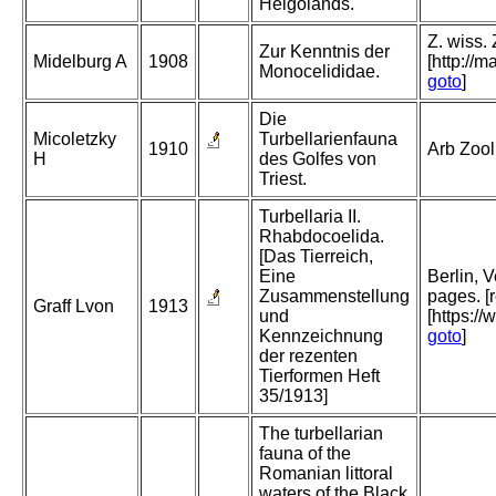
Helgolands.
Z. wiss. 
Zur Kenntnis der
Midelburg A
1908
[http://
Monocelididae.
goto
]
Die
Micoletzky
Turbellarienfauna
1910
Arb Zool
H
des Golfes von
Triest.
Turbellaria II.
Rhabdocoelida.
[Das Tierreich,
Eine
Berlin, 
Zusammenstellung
pages. [
Graff Lvon
1913
und
[https:/
Kennzeichnung
goto
]
der rezenten
Tierformen Heft
35/1913]
The turbellarian
fauna of the
Romanian littoral
waters of the Black