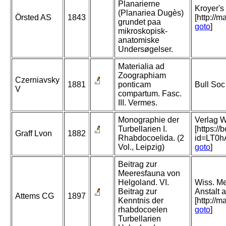
Planarierne
Kroyer's 
(Planariea Dugès)
Örsted AS
1843
[http://
grundet paa
goto
]
mikroskopisk-
anatomiske
Undersøgelser.
Materialia ad
Zoographiam
Czerniavsky
1881
ponticam
Bull Soc
V
compartum. Fasc.
III. Vermes.
Monographie der
Verlag W
Turbellarien I.
[https:/
Graff Lvon
1882
Rhabdocoelida. (2
id=LT0
Vol., Leipzig)
goto
]
Beitrag zur
Meeresfauna von
Helgoland. VI.
Wiss. Me
Beitrag zur
Anstalt 
Attems CG
1897
Kenntnis der
[http://
rhabdocoelen
goto
]
Turbellarien