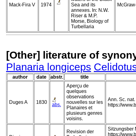
Mack-Fira V
1974
Sea and its
McGraw-H
annexes. In: N.W.
Riser & M.P.
Morse, Biology of
Turbellaria
[Other] literature of syno
Planaria longiceps
Celidotu
author
date
abstr.
title
Aperçu de
quelques
observations
Ann. Sc. nat.
Duges A
1830
nouvelles sur les
abs.
https://www.
Planaires et
plusieurs genres
voisins.
Sitzungsber 
Revision der
https://www.