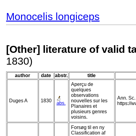
Monocelis longiceps
[Other] literature of valid 
1830)
author
date
abstr.
title
Aperçu de
quelques
observations
Ann. Sc. 
Duges A
1830
nouvelles sur les
abs.
https://
Planaires et
plusieurs genres
voisins.
Forsøg til en ny
Classification af