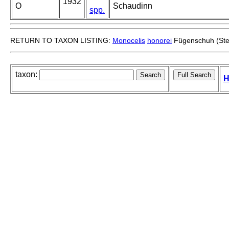
1932
O
Schaudinn
spp.
RETURN TO TAXON LISTING:
Monocelis
honorei
Fügenschuh (Ste
taxon:
H