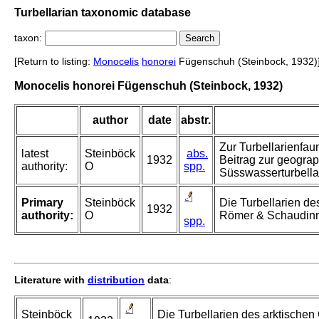
Turbellarian taxonomic database
taxon:
[Return to listing:
Monocelis
honorei
Fügenschuh (Steinbock, 1932)
Monocelis honorei Fügenschuh (Steinbock, 1932)
author
date
abstr.
Zur Turbellarienfau
latest
Steinböck
abs.
1932
Beitrag zur geograp
authority:
O
spp.
Süsswasserturbella
Primary
Steinböck
Die Turbellarien des
1932
authority:
O
Römer & Schaudin
spp.
Literature with
distribution
data
:
Steinböck
Die Turbellarien des arktischen