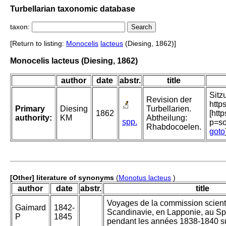
Turbellarian taxonomic database
taxon:
[Return to listing:
Monocelis
lacteus
(Diesing, 1862)]
Monocelis lacteus (Diesing, 1862)
author
date
abstr.
title
Sitz
Revision der
http
Primary
Diesing
Turbellarien.
1862
[htt
authority:
KM
Abtheilung:
spp.
p=s
Rhabdocoelen.
goto
[Other] literature of synonyms
(
Monotus lacteus
)
author
date
abstr.
title
Voyages de la commission scient
Gaimard
1842-
Scandinavie, en Lapponie, au Spi
P
1845
pendant les années 1838-1840 su