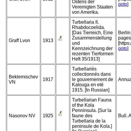
Ostens der
goto
]
Vereinigten Staaten
von Amerika.
Turbellaria II.
Rhabdocoelida.
[Das Tierreich, Eine
Berli
Zusammenstellung
pages.
Graff Lvon
1913
und
[https
Kennzeichnung der
goto
]
rezenten Tierformen
Heft 35/1913]
Turbellariés
collectionnés dans
Beklemischev
1917
le gouvernement de
Annua
VN
Kalouga en eté
1915. [In Russian]
Turbellarian Fauna
of the Kola
Penninsula. [Sur la
Nasonov NV
1925
faune des
Bull. 
Turbellaria de la
peninsule de Kola.]