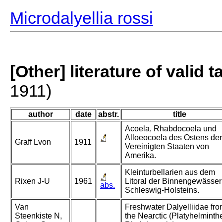
Microdalyellia rossi
[Other] literature of valid 
1911)
author
date
abstr.
title
Acoela, Rhabdocoela und
Alloeocoela des Ostens der
Graff Lvon
1911
Vereinigten Staaten von
Amerika.
Kleinturbellarien aus dem
Rixen J-U
1961
Litoral der Binnengewässer
abs.
Schleswig-Holsteins.
Van
Freshwater Dalyelliidae fr
Steenkiste N,
the Nearctic (Platyhelminth