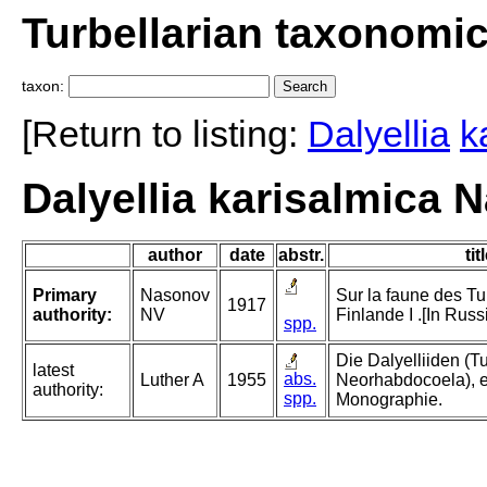
Turbellarian taxonomi
taxon:
[Return to listing:
Dalyellia
k
Dalyellia karisalmica 
author
date
abstr.
tit
Primary
Nasonov
Sur la faune des Tu
1917
authority:
NV
Finlande I .[In Russ
spp.
Die Dalyelliiden (Tu
latest
abs.
Luther A
1955
Neorhabdocoela), 
authority:
spp.
Monographie.