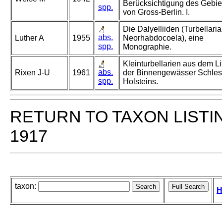
Berücksichtigung des Gebie
spp.
von Gross-Berlin. I.
Die Dalyelliiden (Turbellaria
abs.
Luther A
1955
Neorhabdocoela), eine
spp.
Monographie.
Kleinturbellarien aus dem Li
abs.
Rixen J-U
1961
der Binnengewässer Schles
spp.
Holsteins.
RETURN TO TAXON LISTI
1917
taxon:
H