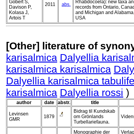
Gobert S,
Rhabdocoela): new taxa a
2011
abs.
Davison P,
records from Ontario, Cana
Kolasa J,
and Michigan and Alabama
Artois T
USA
[Other] literature of syno
karisalmica
Dalyellia karisa
karisalmica karisalmica
Daly
Dalyellia karisalmica tabulif
karisalmica
Dalyellia rossi
)
author
date
abstr.
title
Bidrag til Kundskab
Levinsen
1879
om Grönlands
Viden
GMR
Turbellariefauna.
Monographie der
Verlag