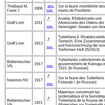
Thiébaud M,
abs.
Sur la faune invertébrée des
1906
Favre J
spp.
mares de Pouillerel.
Acoela, Rhabdocoela und
Graff Lvon
1911
Alloeocoela des Ostens der
spp.
Vereinigten Staaten von Ame
Turbellaria II. Rhabdocoelid
Tierreich, Eine Zusammenst
Graff Lvon
1913
und Kennzeichnung der rez
spp.
Tierformen Heft 35/1913]
Turbellariés collectionnés d
Beklemischev
1917
gouvernement de Kalouga e
VN
spp.
1915. [In Russian]
Sur la faune des Turbellaria
Nasonov NV
1917
Finlande I .[In Russian]
spp.
Materiaux concernant las
systematique et la faunistiq
Beklemischev
Turbellaria de la Russie de l
1921
VN
(Materialien zur Systematik