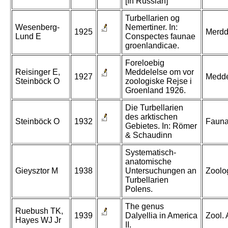
[In Russian]
Turbellarien og
Wesenberg-
Nemertiner. In:
1925
Merdd
Lund E
Conspectes faunae
groenlandicae.
Foreloebig
Reisinger E,
Meddelelse om vor
1927
Medde
Steinböck O
zoologiske Rejse i
Groenland 1926.
Die Turbellarien
des arktischen
Steinböck O
1932
Fauna
Gebietes. In: Römer
& Schaudinn
Systematisch-
anatomische
Gieysztor M
1938
Untersuchungen an
Zoolo
Turbellarien
Polens.
The genus
Ruebush TK,
1939
Dalyellia in America
Zool. 
Hayes WJ Jr
II.