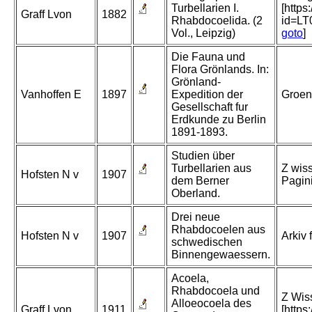
Turbellarien I.
[http
Graff Lvon
1882
Rhabdocoelida. (2
id=L
Vol., Leipzig)
goto
]
Die Fauna und
Flora Grönlands. In:
Grönland-
Vanhoffen E
1897
Expedition der
Groen
Gesellschaft fur
Erdkunde zu Berlin
1891-1893.
Studien über
Turbellarien aus
Z wiss
Hofsten N v
1907
dem Berner
Pagin
Oberland.
Drei neue
Rhabdocoelen aus
Hofsten N v
1907
Arkiv 
schwedischen
Binnengewaessern.
Acoela,
Rhabdocoela und
Z Wiss
Alloeocoela des
Graff Lvon
1911
[https