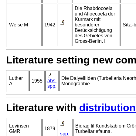
Die Rhabdocoela
und Alloecoela der
Kurmark mit
Weise M
1942
besonderer
Sitz.-
Berücksichtigung
des Gebietes von
Gross-Berlin. I.
Literature setting new co
Luther
Die Dalyelliiden (Turbellaria Neor
abs.
1955
A
Monographie.
spp.
Literature with
distribution
Levinsen
Bidrag til Kundskab om Grö
1879
GMR
Turbellariefauna.
spp.