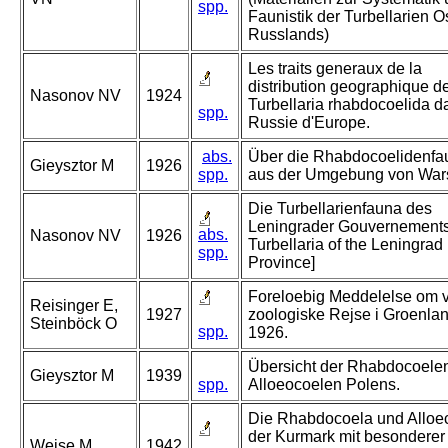
spp.
Faunistik der Turbellarien O
Russlands)
Les traits generaux de la
distribution geographique d
Nasonov NV
1924
Turbellaria rhabdocoelida d
spp.
Russie d'Europe.
abs.
Über die Rhabdocoelidenfa
Gieysztor M
1926
spp.
aus der Umgebung von War
Die Turbellarienfauna des
Leningrader Gouvernements
abs.
Nasonov NV
1926
Turbellaria of the Leningrad
spp.
Province]
Foreloebig Meddelelse om 
Reisinger E,
1927
zoologiske Rejse i Groenla
Steinböck O
spp.
1926.
Übersicht der Rhabdocoele
Gieysztor M
1939
spp.
Alloeocoelen Polens.
Die Rhabdocoela und Alloe
der Kurmark mit besonderer
Weise M
1942