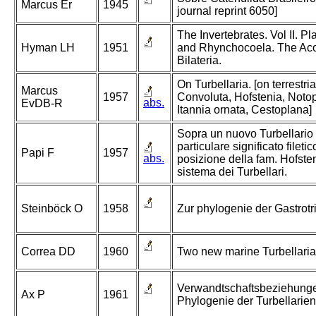
Marcus Er
1945
journal reprint 6050]
The Invertebrates. Vol II. P
Hyman LH
1951
and Rhynchocoela. The Ac
Bilateria.
On Turbellaria. [on terrestrial
Marcus
1957
Convoluta, Hofstenia, Notop
abs.
EvDB-R
Itannia ornata, Cestoplana]
Sopra un nuovo Turbellario 
particulare significato filetic
Papi F
1957
abs.
posizione della fam. Hofste
sistema dei Turbellari.
Steinböck O
1958
Zur phylogenie der Gastrotr
Correa DD
1960
Two new marine Turbellaria 
Verwandtschaftsbeziehung
Ax P
1961
Phylogenie der Turbellarien