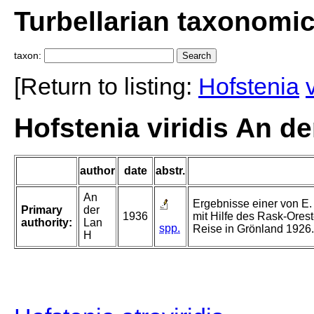
Turbellarian taxonomi
taxon:
[Return to listing:
Hofstenia
Hofstenia viridis An de
author
date
abstr.
An
Ergebnisse einer von E.
Primary
der
1936
mit Hilfe des Rask-Ores
authority:
Lan
spp.
Reise in Grönland 1926. 
H