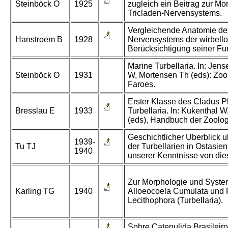
Steinböck O
1925
zugleich ein Beitrag zur Mo
Tricladen-Nervensystems.
Vergleichende Anatomie de
Hanstroem B
1928
Nervensystems der wirbello
Berücksichtigung seiner Fu
Marine Turbellaria. In: Jen
Steinböck O
1931
W, Mortensen Th (eds): Zool
Faroes.
Erster Klasse des Cladus P
Bresslau E
1933
Turbellaria. In: Kukenthal 
(eds), Handbuch der Zoolog
Geschichtlicher Uberblick 
1939-
Tu TJ
der Turbellarien in Ostasie
1940
unserer Kenntnisse von die
Zur Morphologie und System
Karling TG
1940
Alloeocoela Cumulata und
Lecithophora (Turbellaria).
Sobre Catenulida Brasileiro