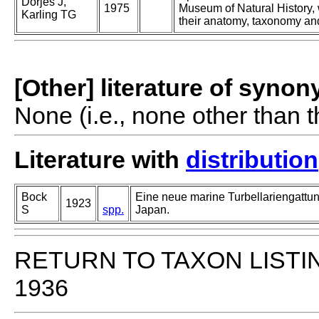
Dorjes J,
1975
Museum of Natural History,
Karling TG
their anatomy, taxonomy and
[Other] literature of syno
None (i.e., none other than t
Literature with
distribution
Bock
Eine neue marine Turbellariengattu
1923
S
spp.
Japan.
RETURN TO TAXON LISTI
1936