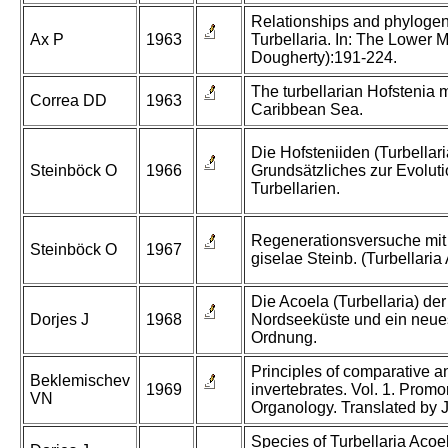
Relationships and phylogen
Ax P
1963
Turbellaria. In: The Lower 
Dougherty):191-224.
The turbellarian Hofstenia 
Correa DD
1963
Caribbean Sea.
Die Hofsteniiden (Turbellari
Steinböck O
1966
Grundsätzliches zur Evoluti
Turbellarien.
Regenerationsversuche mit
Steinböck O
1967
giselae Steinb. (Turbellaria
Die Acoela (Turbellaria) de
Dorjes J
1968
Nordseeküste und ein neue
Ordnung.
Principles of comparative a
Beklemischev
1969
invertebrates. Vol. 1. Promo
VN
Organology. Translated by
Species of Turbellaria Acoe