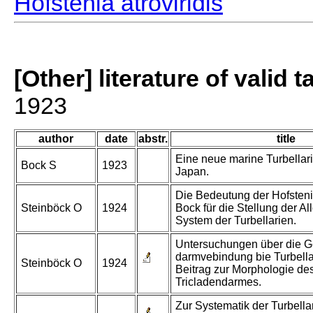
Hofstenia atroviridis
[Other] literature of valid 
1923
author
date
abstr.
title
Eine neue marine Turbellar
Bock S
1923
Japan.
Die Bedeutung der Hofstenia
Steinböck O
1924
Bock für die Stellung der A
System der Turbellarien.
Untersuchungen über die Ge
darmvebindung bie Turbella
Steinböck O
1924
Beitrag zur Morphologie de
Tricladendarmes.
Zur Systematik der Turbella