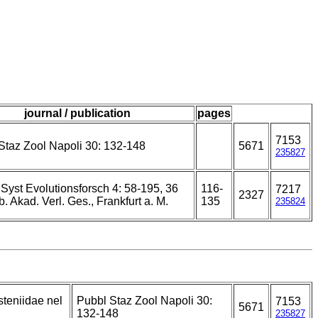
journal / publication
pages
7153
Staz Zool Napoli 30: 132-148
5671
235827
 Syst Evolutionsforsch 4: 58-195, 36
116-
7217
2327
. Akad. Verl. Ges., Frankfurt a. M.
135
235824
steniidae nel
Pubbl Staz Zool Napoli 30:
7153
5671
132-148
235827