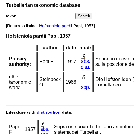
Turbellarian taxonomic database
taxon:
[Return to listing:
Hofsteniola
pardii
Papi, 1957]
Hofsteniola pardii Papi, 1957
author
date
abstr.
Primary
Sopra un nuovo Turb
abs.
Papi F
1957
authority:
sulla posizione de
spp.
other
Steinböck
Die Hofsteniiden (
taxonomic
1966
O
Turbellarien.
spp.
work:
Literature with
distribution
data
:
Papi
Sopra un nuovo Turbellario arcooforo di
abs.
1957
F
sistema dei Turbellari.