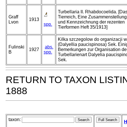
Turbellaria II. Rhabdocoelida. [Da
Graff
Tierreich, Eine Zusammenstellung
1913
Lvon
und Kennzeichnung der rezenten
spp.
Tierformen Heft 35/1913]
Kilka szczegolow do organizacji w
(Dalyellia paucispinosa) Sek. Eini
Fulinski
abs.
1927
Bemerkungen zur Organisation de
B
spp.
Turbellarienart Dalyelia paucispin
Sek.
RETURN TO TAXON LISTI
1888
taxon:
H