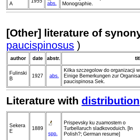
1955
abs.
A
Monographie.
[Other] literature of syno
paucispinosus
)
author
date
abstr.
tit
Kilka szczegolow do organizacji w
Fulinski
1927
abs.
Einige Bemerkungen zur Organisati
B
paucispinosa Sek.
Literature with
distribution
Prispevsky ku zuamostem o
Sekera
1889
Turbellaruch sladkovoduich. [In
E
spp.
Polish?; German resume]