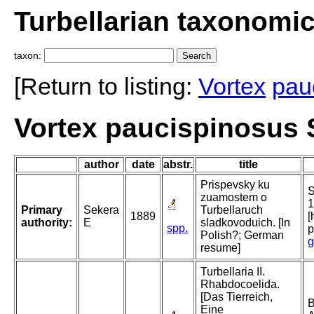
Turbellarian taxonomi
taxon:
[Return to listing:
Vortex
pau
Vortex paucispinosus 
author
date
abstr.
title
Prispevsky ku
S
zuamostem o
1
Primary
Sekera
Turbellaruch
1889
[
authority:
E
sladkovoduich. [In
spp.
p
Polish?; German
g
resume]
Turbellaria II.
Rhabdocoelida.
[Das Tierreich,
B
Eine