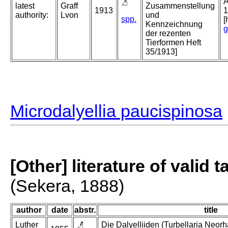
A
latest
Graff
Zusammenstellung
1913
1
authority:
Lvon
und
spp.
[
Kennzeichnung
g
der rezenten
Tierformen Heft
35/1913]
Microdalyellia paucispinosa
[Other] literature of valid 
(Sekera, 1888)
author
date
abstr.
title
Luther
Die Dalyelliiden (Turbellaria Neor