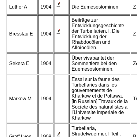
Luther A
1904
Die Eumesostominen.
Z
Beiträge zur
Entwicklungsgeschichte
der Turbellarien. I. Die
Bresslau E
1904
Z
Entwicklung der
Rhabdocölen und
Alloiocölen.
Über vivaparitet der
Sekera E
1904
Sommertiere bei den
Z
Euemesostominen.
Essai sur la faune des
Turbellaries dans les
gouvernements de
Kharkow et de Poltawa.
Markow M
1904
T
[In Russian] Travaux de la
Societe des naturalistes a
l'Universite Imperiale de
Kharkow
Turbellaria,
Strudelwuermer. I Teil :
Graff Lvon
1909
B