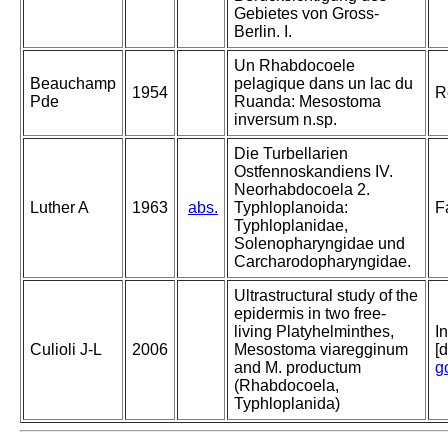
Gebietes von Gross-
Berlin. I.
Un Rhabdocoele
Beauchamp
pelagique dans un lac du
1954
R
Pde
Ruanda: Mesostoma
inversum n.sp.
Die Turbellarien
Ostfennoskandiens IV.
Neorhabdocoela 2.
Luther A
1963
abs.
Typhloplanoida:
F
Typhloplanidae,
Solenopharyngidae und
Carcharodopharyngidae.
Ultrastructural study of the
epidermis in two free‐
living Platyhelminthes,
I
Culioli J‐L
2006
Mesostoma viaregginum
[
and M. productum
g
(Rhabdocoela,
Typhloplanida)