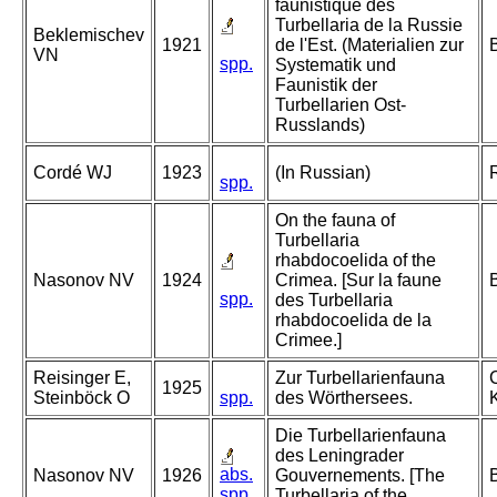
faunistique des
Turbellaria de la Russie
Beklemischev
1921
de l'Est. (Materialien zur
VN
spp.
Systematik und
Faunistik der
Turbellarien Ost-
Russlands)
Cordé WJ
1923
(In Russian)
spp.
On the fauna of
Turbellaria
rhabdocoelida of the
Nasonov NV
1924
Crimea. [Sur la faune
B
spp.
des Turbellaria
rhabdocoelida de la
Crimee.]
Reisinger E,
Zur Turbellarienfauna
C
1925
Steinböck O
spp.
des Wörthersees.
Die Turbellarienfauna
des Leningrader
abs.
Nasonov NV
1926
Gouvernements. [The
spp.
Turbellaria of the