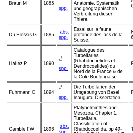
A
Braun M
1885
Anatomie, Systematik
G
spp.
und geographischen
Verbreitung dieser
Thiere.
Essai sur la faune
abs.
Du Plessis G
1885
profonde des lacs de la
spp.
Suisse.
Catalogue des
Turbellaries
(Rhabdocoelides et
Hallez P
1890
Dendrocoelides) du
spp.
Nord de la France & de
la Cote Boulonnaise.
Die Turbellarien der
Fuhrmann O
1894
Umgebung von Basel.
spp.
Inaugural-Dissertation.
Platyhelminthes and
Mesozoa, Chapter 1.
Turbellaria.
Classification of
abs.
Gamble FW
1896
Rhabdocoelida, pp 49-
spp.