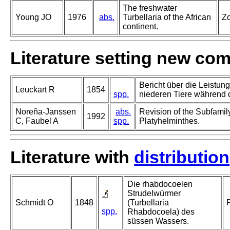
The freshwater
Young JO
1976
abs.
Turbellaria of the African
Zo
continent.
Literature setting new co
Bericht über die Leistun
Leuckart R
1854
spp.
niederen Tiere während 
Noreña-Janssen
abs.
Revision of the Subfami
1992
C, Faubel A
spp.
Platyhelminthes.
Literature with
distribution
Die rhabdocoelen
Strudelwürmer
Schmidt O
1848
(Turbellaria
spp.
Rhabdocoela) des
süssen Wassers.