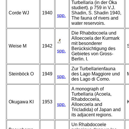
Turbellaria (in der Oka
studiert). p 759 in V.J.
Corde WJ
1940
Shadin, S. Shadin 1940,
spp.
The fauna of rivers and
water reservoirs.
Die Rhabdocoela und
Alloecoela der Kurmark
mit besonderer
Weise M
1942
S
Berücksichtigung des
spp.
Gebietes von Gross-
Berlin. I.
Zur Turbellarienfauna
Steinböck O
1949
des Lago Maggiore und
M
spp.
des Lago di Como.
A monograph of
Turbellaria (Acoela,
Rhabdocoela,
Okugawa KI
1953
K
spp.
Alloecoela and
Tricladida) of Japan and
its adjacent regions.
Un Rhabdocoele