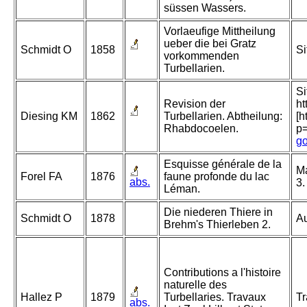
süssen Wassers.
Vorlaeufige Mittheilung
ueber die bei Gratz
Schmidt O
1858
Si
vorkommenden
Turbellarien.
Si
Revision der
ht
Diesing KM
1862
Turbellarien. Abtheilung:
[h
Rhabdocoelen.
p
go
Esquisse générale de la
Ma
Forel FA
1876
faune profonde du lac
abs.
3.
Léman.
Die niederen Thiere in
Schmidt O
1878
Au
Brehm's Thierleben 2.
Contributions a l'histoire
naturelle des
Hallez P
1879
Turbellaries. Travaux
Tr
abs.