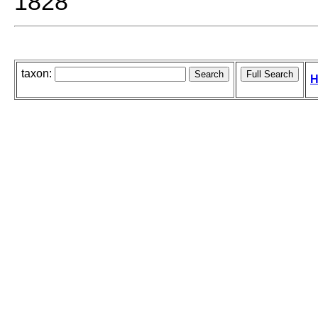
1828
taxon:
H