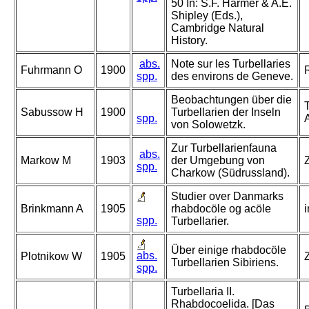
50 In: S.F. Harmer & A.E.
Shipley (Eds.),
Cambridge Natural
History.
abs.
Note sur les Turbellaries
Fuhrmann O
1900
spp.
des environs de Geneve.
Beobachtungen über die
Sabussow H
1900
Turbellarien der Inseln
spp.
von Solowetzk.
Zur Turbellarienfauna
abs.
Markow M
1903
der Umgebung von
spp.
Charkow (Südrussland).
Studier over Danmarks
Brinkmann A
1905
rhabdocöle og acöle
spp.
Turbellarier.
Über einige rhabdocöle
abs.
Plotnikow W
1905
Z
Turbellarien Sibiriens.
spp.
Turbellaria II.
Rhabdocoelida. [Das