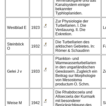
Terminalorgane und das
Kanalsystem einiger
bekannter
Typhloplaniden.
Zur Physiologie der
Turbellarien. I. Die
Westblad E
1923
L
Verdauung. II. Die
Exkretion.
Die Turbellarien des
Steinböck
1932
arktischen Gebietes. In:
F
O
Römer & Schaudinn
Plankton- und
Warmwasserturbellarien
in den ungarländischen
Gelei J v
1933
Gewässern. Zugleich ein
Z
Beitrag sur Morphologie
von Mesostoma
productum O. Schm.
Die Rhabdocoela und
Alloecoela der Kurmark
mit besonderer
Weise M
1942
S
Berücksichtigung des