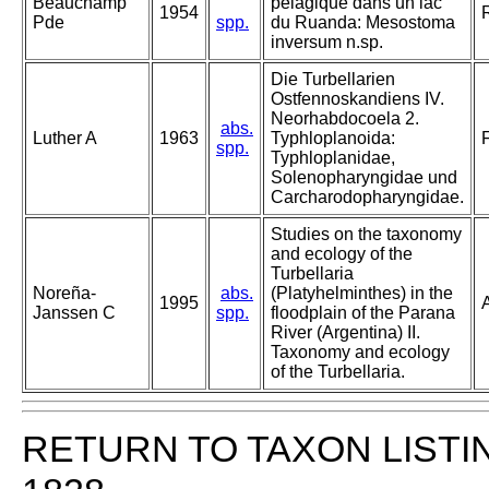
Beauchamp
pelagique dans un lac
1954
Pde
spp.
du Ruanda: Mesostoma
inversum n.sp.
Die Turbellarien
Ostfennoskandiens IV.
Neorhabdocoela 2.
abs.
Luther A
1963
Typhloplanoida:
spp.
Typhloplanidae,
Solenopharyngidae und
Carcharodopharyngidae.
Studies on the taxonomy
and ecology of the
Turbellaria
Noreña-
abs.
(Platyhelminthes) in the
1995
Janssen C
spp.
floodplain of the Parana
River (Argentina) II.
Taxonomy and ecology
of the Turbellaria.
RETURN TO TAXON LISTI