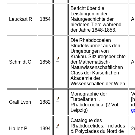
Bericht über die
Leistungen in der
Leuckart R
1854
Naturgeschichte der
A
niederen Tiere während
der Jahre 1848-1853.
Die Rhabdocoelen
Strudelwürmer aus den
Umgebungen von
Krakau. Sitzuregsberichte
Schmidt O
1858
der Mathematisch-
A
Naturwissenschaftlichen
Class der Kaiserlichen
Akademie der
Wissenschaften der Wien.
Monographie der
V
Turbellarien I.
[
Graff Lvon
1882
Rhabdocoelida. (2 Vol.,
i
Leipzig)
g
Catalogue des
Rhabdocelides, Triclades
Hallez P
1894
2
& Polyclades du Nord de