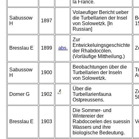
la France.
Volaeufiger Bericht ueber
Sabussow
die Turbellarien der Insel
B
1897
H
von Solowetzk. [In
1
Russian]
Zur
Entwickeluingsgeschichte
Bresslau E
1899
abs.
Z
der Rhabdocölen.
(Vorläufige Mittheilung.)
Beobachtungen über die
Sabussow
T
1900
Turbellarien der Inseln
H
A
von Solowetzk.
Über die
Z
Dorner G
1902
Turbellarienfauna
5
Ostpreussens.
Die Sommer- und
Wintereier der
Bresslau E
1903
Rabdocoelen des suessin
V
Wassers und ihre
biologische Bedeutung.