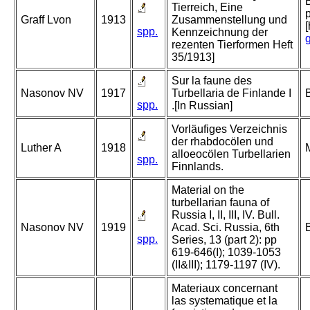
Tierreich, Eine
Graff Lvon
1913
Zusammenstellung und
spp.
Kennzeichnung der
rezenten Tierformen Heft
35/1913]
Sur la faune des
Nasonov NV
1917
Turbellaria de Finlande I
spp.
.[In Russian]
Vorläufiges Verzeichnis
der rhabdocölen und
Luther A
1918
alloeocölen Turbellarien
spp.
Finnlands.
Material on the
turbellarian fauna of
Russia I, II, III, IV. Bull.
Nasonov NV
1919
Acad. Sci. Russia, 6th
spp.
Series, 13 (part 2): pp
619-646(I); 1039-1053
(II&III); 1179-1197 (IV).
Materiaux concernant
las systematique et la