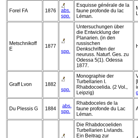
Esquisse générale de la
abs.
Forel FA
1876
faune profonde du lac
spp.
Léman.
Untersuchungen über
die Entwicklung der
Planarien. (in den
Metschnikoff
russischen
1877
E
Denkschriften der
spp.
neuruss. Naturf. Ges. zu
Odessa 5(1). Odessa
1877.
Monographie der
Turbellarien I.
Graff Lvon
1882
Rhabdocoelida. (2 Vol.,
spp.
Leipzig)
Rhabdoceles de la
abs.
Du Plessis G
1884
faune profonde du Lac
A
spp.
Léman.
Die Rhabdocoeliden
Turbellarien Livlands.
Ein Beitrag zur