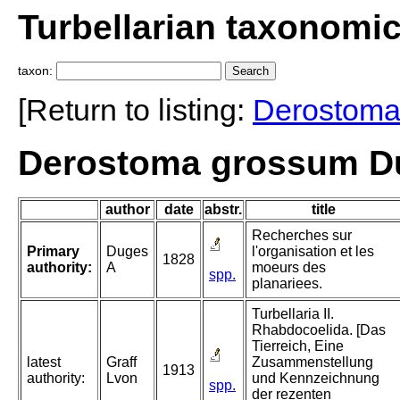
Turbellarian taxonomi
taxon:
[Return to listing:
Derostom
Derostoma grossum D
author
date
abstr.
title
Recherches sur
Primary
Duges
l'organisation et les
1828
authority:
A
moeurs des
spp.
planariees.
Turbellaria II.
Rhabdocoelida. [Das
Tierreich, Eine
latest
Graff
Zusammenstellung
1913
authority:
Lvon
und Kennzeichnung
spp.
der rezenten