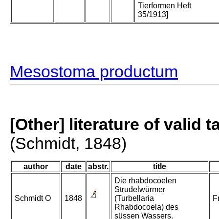
Tierformen Heft
35/1913]
Mesostoma productum
[Other] literature of valid 
(Schmidt, 1848)
author
date
abstr.
title
Die rhabdocoelen
Strudelwürmer
Schmidt O
1848
(Turbellaria
F
Rhabdocoela) des
süssen Wassers.