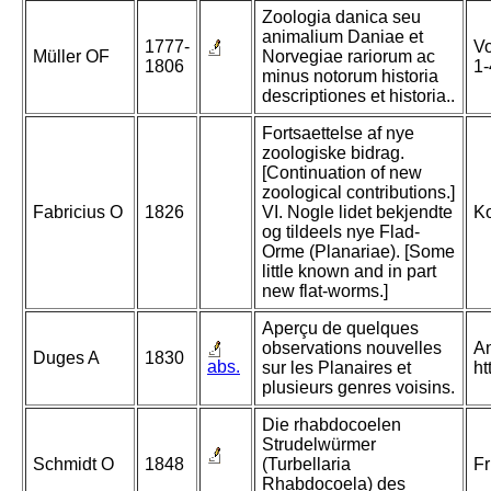
Zoologia danica seu
animalium Daniae et
1777-
Vo
Müller OF
Norvegiae rariorum ac
1806
1-
minus notorum historia
descriptiones et historia..
Fortsaettelse af nye
zoologiske bidrag.
[Continuation of new
zoological contributions.]
Fabricius O
1826
VI. Nogle lidet bekjendte
Ko
og tildeels nye Flad-
Orme (Planariae). [Some
little known and in part
new flat-worms.]
Aperçu de quelques
observations nouvelles
An
Duges A
1830
abs.
sur les Planaires et
ht
plusieurs genres voisins.
Die rhabdocoelen
Strudelwürmer
Schmidt O
1848
(Turbellaria
Fr
Rhabdocoela) des