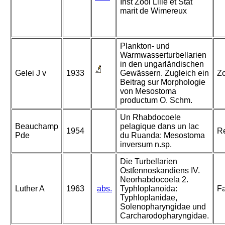
Inst Zool Lille et Stat
marit de Wimereux
Plankton- und
Warmwasserturbellarien
in den ungarländischen
Gelei J v
1933
Gewässern. Zugleich ein
Zo
Beitrag sur Morphologie
von Mesostoma
productum O. Schm.
Un Rhabdocoele
Beauchamp
pelagique dans un lac
1954
Re
Pde
du Ruanda: Mesostoma
inversum n.sp.
Die Turbellarien
Ostfennoskandiens IV.
Neorhabdocoela 2.
Luther A
1963
abs.
Typhloplanoida:
Fa
Typhloplanidae,
Solenopharyngidae und
Carcharodopharyngidae.