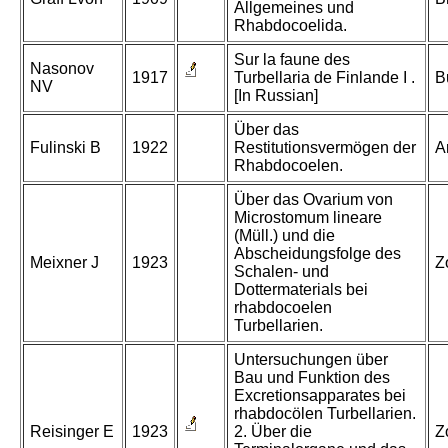
Allgemeines und
Rhabdocoelida.
Sur la faune des
Nasonov
1917
Turbellaria de Finlande I .
B
NV
[In Russian]
Über das
Fulinski B
1922
Restitutionsvermögen der
A
Rhabdocoelen.
Über das Ovarium von
Microstomum lineare
(Müll.) und die
Abscheidungsfolge des
Meixner J
1923
Z
Schalen- und
Dottermaterials bei
rhabdocoelen
Turbellarien.
Untersuchungen über
Bau und Funktion des
Excretionsapparates bei
rhabdocölen Turbellarien.
Reisinger E
1923
2. Über die
Z