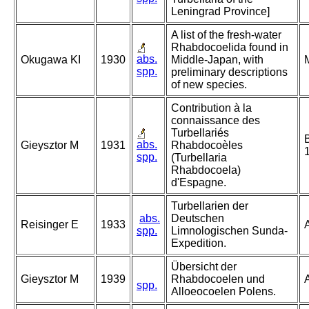
Leningrad Province]
A list of the fresh-water
Rhabdocoelida found in
abs.
Okugawa KI
1930
Middle-Japan, with
M
spp.
preliminary descriptions
of new species.
Contribution à la
connaissance des
Turbellariés
abs.
Gieysztor M
1931
Rhabdocoèles
spp.
(Turbellaria
Rhabdocoela)
d'Espagne.
Turbellarien der
abs.
Deutschen
Reisinger E
1933
spp.
Limnologischen Sunda-
Expedition.
Übersicht der
Gieysztor M
1939
Rhabdocoelen und
A
spp.
Alloeocoelen Polens.