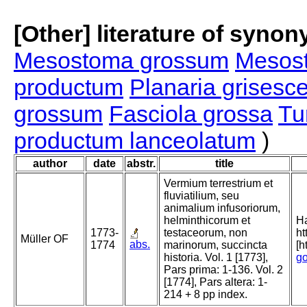
[Other] literature of syno
Mesostoma grossum
Mesos
productum
Planaria grisesc
grossum
Fasciola grossa
Tu
productum lanceolatum
)
author
date
abstr.
title
Vermium terrestrium et
fluviatilium, seu
animalium infusoriorum,
helminthicorum et
Ha
1773-
testaceorum, non
ht
Müller OF
abs.
1774
marinorum, succincta
[h
historia. Vol. 1 [1773],
go
Pars prima: 1-136. Vol. 2
[1774], Pars altera: 1-
214 + 8 pp index.