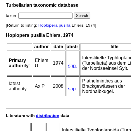
Turbellarian taxonomic database
taxon:
[Return to listing:
Hoplopera
pusilla
Ehlers, 1974]
Hoplopera pusilla Ehlers, 1974
author
date
abstr.
title
Interstitielle Typhlopla
Primary
Ehlers
1974
(Turbellaria) aus dem Li
authority:
U
spp.
der Nordseeinsel Sylt.
Plathelminthes aus
latest
Ax P
2008
Brackgewässern der
authority:
spp.
Nordhalbkugel.
Literature with
distribution
data
:
Interstitielle Typhloplanoida (Tur