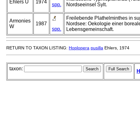
Ehlers U
1974
spp.
Nordseeinsel Sylt.
Freilebende Plathelminthes in su
Armonies
1987
Nordsee: Oekologie einer boreal
W
spp.
Lebensgemeinschaft.
RETURN TO TAXON LISTING:
Hoplopera
pusilla
Ehlers, 1974
taxon:
H