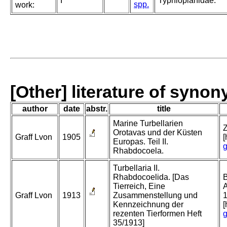
I
Typhloplanidae.
spp.
work:
[Other] literature of syno
author
date
abstr.
title
Marine Turbellarien
Z
Orotavas und der Küsten
Graff Lvon
1905
[
Europas. Teil II.
g
Rhabdocoela.
Turbellaria II.
Rhabdocoelida. [Das
B
Tierreich, Eine
A
Graff Lvon
1913
Zusammenstellung und
1
Kennzeichnung der
[
rezenten Tierformen Heft
g
35/1913]