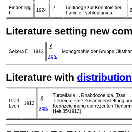
Findenegg
Beitraege zur Kenntnis der
1924
Z
I
Familie Typhloplanida.
Literature setting new co
Sekera E
1912
Monographie der Gruppe Olisthane
spp.
Literature with
distribution
Turbellaria II. Rhabdocoelida. [Das
Graff
Tierreich, Eine Zusammenstellung un
1913
Lvon
Kennzeichnung der rezenten Tierfor
spp.
Heft 35/1913]