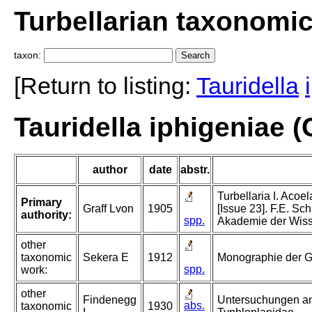
Turbellarian taxonomi
taxon:
[Return to listing:
Tauridella
Tauridella iphigeniae (
author
date
abstr.
Turbellaria I. Acoel
Primary
Graff Lvon
1905
[Issue 23]. F.E. Sc
authority:
spp.
Akademie der Wisse
other
taxonomic
Sekera E
1912
Monographie der Gr
spp.
work:
other
Findenegg
Untersuchungen an 
abs.
taxonomic
1930