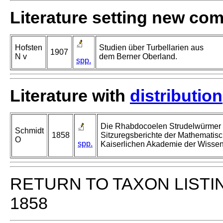
Literature setting new co
Hofsten
Studien über Turbellarien aus
1907
N v
dem Berner Oberland.
spp.
Literature with
distribution
Die Rhabdocoelen Strudelwürmer
Schmidt
1858
Sitzuregsberichte der Mathematisc
O
spp.
Kaiserlichen Akademie der Wissen
RETURN TO TAXON LISTI
1858