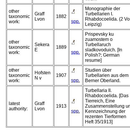
Monographie der
other
Graff
Turbellarien I.
taxonomic
1882
Lvon
Rhabdocoelida. (2 Vol
spp.
work:
Leipzig)
Prispevsky ku
zuamostem o
other
Sekera
Turbellaruch
taxonomic
1889
E
sladkovoduich. [In
spp.
work:
Polish?; German
resume]
other
Studien über
Hofsten
taxonomic
1907
Turbellarien aus dem
N v
spp.
work:
Berner Oberland.
Turbellaria II.
Rhabdocoelida. [Das
Tierreich, Eine
latest
Graff
1913
Zusammenstellung u
authority:
Lvon
spp.
Kennzeichnung der
rezenten Tierformen
Heft 35/1913]