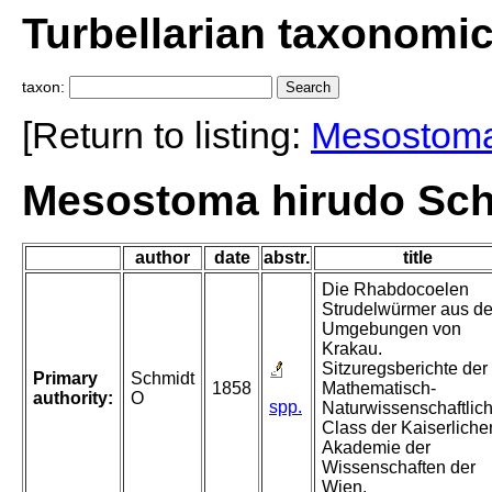
Turbellarian taxonomi
taxon:
[Return to listing:
Mesostom
Mesostoma hirudo Sch
author
date
abstr.
title
Die Rhabdocoelen
Strudelwürmer aus d
Umgebungen von
Krakau.
Sitzuregsberichte der
Primary
Schmidt
1858
Mathematisch-
authority:
O
spp.
Naturwissenschaftlic
Class der Kaiserliche
Akademie der
Wissenschaften der
Wien.