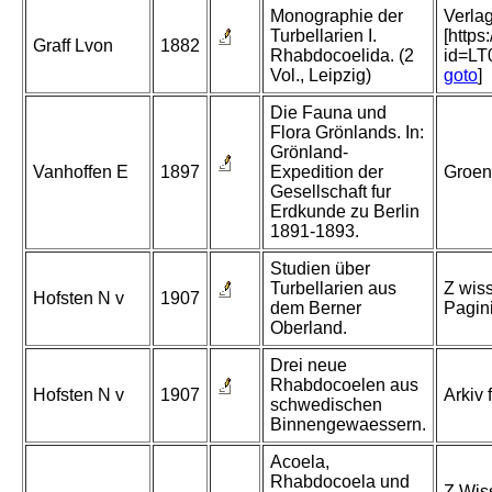
Monographie der
Verlag
Turbellarien I.
[http
Graff Lvon
1882
Rhabdocoelida. (2
id=L
Vol., Leipzig)
goto
]
Die Fauna und
Flora Grönlands. In:
Grönland-
Vanhoffen E
1897
Expedition der
Groen
Gesellschaft fur
Erdkunde zu Berlin
1891-1893.
Studien über
Turbellarien aus
Z wiss
Hofsten N v
1907
dem Berner
Pagin
Oberland.
Drei neue
Rhabdocoelen aus
Hofsten N v
1907
Arkiv 
schwedischen
Binnengewaessern.
Acoela,
Rhabdocoela und
Z Wiss