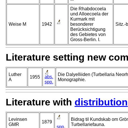
Die Rhabdocoela
und Alloecoela der
Kurmark mit
Weise M
1942
besonderer
Sitz.-
Berücksichtigung
des Gebietes von
Gross-Berlin. I.
Literature setting new co
Luther
Die Dalyelliiden (Turbellaria Neor
abs.
1955
A
Monographie.
spp.
Literature with
distribution
Levinsen
Bidrag til Kundskab om Grö
1879
GMR
Turbellariefauna.
spp.