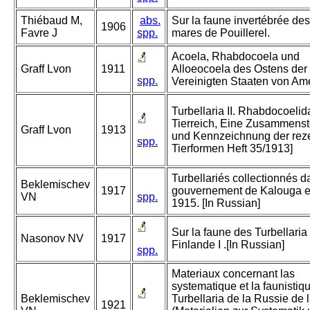
Thiébaud M,
abs.
Sur la faune invertébrée des
1906
Favre J
spp.
mares de Pouillerel.
Acoela, Rhabdocoela und
Graff Lvon
1911
Alloeocoela des Ostens der
spp.
Vereinigten Staaten von Ame
Turbellaria II. Rhabdocoelid
Tierreich, Eine Zusammenst
Graff Lvon
1913
und Kennzeichnung der rez
spp.
Tierformen Heft 35/1913]
Turbellariés collectionnés d
Beklemischev
1917
gouvernement de Kalouga e
VN
spp.
1915. [In Russian]
Sur la faune des Turbellaria
Nasonov NV
1917
Finlande I .[In Russian]
spp.
Materiaux concernant las
systematique et la faunistiq
Beklemischev
Turbellaria de la Russie de l
1921