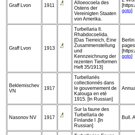
Alloeocoela des
Graff Lvon
1911
[https
Ostens der
goto
]
Vereinigten Staaten
von Amerika.
Turbellaria II.
Rhabdocoelida.
[Das Tierreich, Eine
Berli
Zusammenstellung
pages.
Graff Lvon
1913
und
[https
Kennzeichnung der
goto
]
rezenten Tierformen
Heft 35/1913]
Turbellariés
collectionnés dans
Beklemischev
1917
le gouvernement de
Annua
VN
Kalouga en eté
1915. [In Russian]
Sur la faune des
Turbellaria de
Nasonov NV
1917
Bull.
Finlande I .[In
Russian]