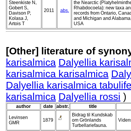
Steenkiste N,
the Nearctic (Platyhelminth
Gobert S,
Rhabdocoela): new taxa a
2011
abs.
Davison P,
records from Ontario, Cana
Kolasa J,
and Michigan and Alabama
Artois T
USA
[Other] literature of syno
karisalmica
Dalyellia karisa
karisalmica karisalmica
Daly
Dalyellia karisalmica tabulif
karisalmica
Dalyellia rossi
)
author
date
abstr.
title
Bidrag til Kundskab
Levinsen
1879
om Grönlands
Viden
GMR
Turbellariefauna.