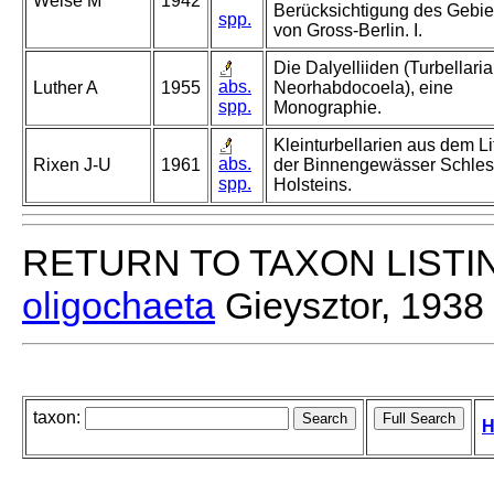
Weise M
1942
Berücksichtigung des Gebie
spp.
von Gross-Berlin. I.
Die Dalyelliiden (Turbellaria
abs.
Luther A
1955
Neorhabdocoela), eine
spp.
Monographie.
Kleinturbellarien aus dem Li
abs.
Rixen J-U
1961
der Binnengewässer Schles
spp.
Holsteins.
RETURN TO TAXON LISTI
oligochaeta
Gieysztor, 1938
taxon:
H