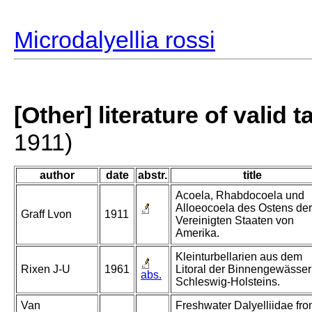
Microdalyellia rossi
[Other] literature of valid 
1911)
author
date
abstr.
title
Acoela, Rhabdocoela und
Alloeocoela des Ostens der
Graff Lvon
1911
Vereinigten Staaten von
Amerika.
Kleinturbellarien aus dem
Rixen J-U
1961
Litoral der Binnengewässer
abs.
Schleswig-Holsteins.
Van
Freshwater Dalyelliidae fr