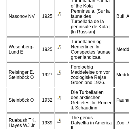
Turbellarian Fauna
of the Kola
Penninsula. [Sur la
Nasonov NV
1925
faune des
Bull. 
Turbellaria de la
peninsule de Kola.]
[In Russian]
Turbellarien og
Wesenberg-
Nemertiner. In:
1925
Merdd
Lund E
Conspectes faunae
groenlandicae.
Foreloebig
Reisinger E,
Meddelelse om vor
1927
Medde
Steinböck O
zoologiske Rejse i
Groenland 1926.
Die Turbellarien
des arktischen
Steinböck O
1932
Fauna
Gebietes. In: Römer
& Schaudinn
The genus
Ruebush TK,
1939
Dalyellia in America
Zool. 
Hayes WJ Jr
II.