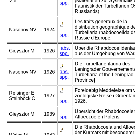
VN
(Materialien zur Systematik
spp.
Faunistik der Turbellarien O
Russlands)
Les traits generaux de la
distribution geographique d
Nasonov NV
1924
Turbellaria rhabdocoelida d
spp.
Russie d'Europe.
abs.
Über die Rhabdocoelidenfa
Gieysztor M
1926
spp.
aus der Umgebung von War
Die Turbellarienfauna des
Leningrader Gouvernements
abs.
Nasonov NV
1926
Turbellaria of the Leningrad
spp.
Province]
Foreloebig Meddelelse om 
Reisinger E,
1927
zoologiske Rejse i Groenla
Steinböck O
spp.
1926.
Übersicht der Rhabdocoele
Gieysztor M
1939
spp.
Alloeocoelen Polens.
Die Rhabdocoela und Alloe
der Kurmark mit besonderer