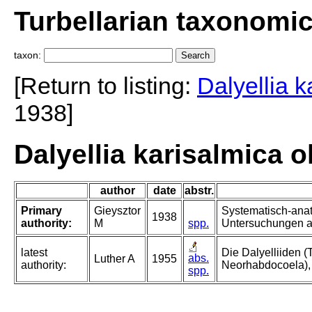
Turbellarian taxonomi
taxon:
[Return to listing:
Dalyellia k
1938]
Dalyellia karisalmica 
author
date
abstr.
Primary
Gieysztor
Systematisch-ana
1938
authority:
M
spp.
Untersuchungen an
latest
Die Dalyelliiden (
abs.
Luther A
1955
authority:
Neorhabdocoela),
spp.