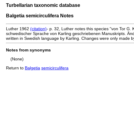
Turbellarian taxonomic database
Balgetia semicirculifera Notes
Luther 1962
(citation)
- p. 32, Luther notes this species "von Tor G. K
schwedischer Sprache von Karling geschriebenen Manuskripts. Ände
written in Swedish language by Karling. Changes were only made by 
Notes from synonyms
(None)
Return to
Balgetia
semicirculifera