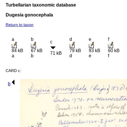
Turbellarian taxonomic database
Dugesia gonocephala
Return to taxon
a
b
d
e
f
c
84 kB
67 kB
79 kB
93 kB
60 kB
71 kB
a
b
d
e
f
CARD c:
b