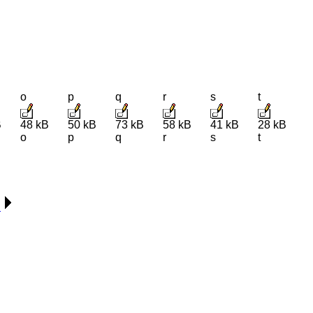
o
p
q
r
s
t
B
48 kB
50 kB
73 kB
58 kB
41 kB
28 kB
o
p
q
r
s
t
d