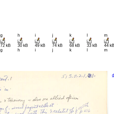
g
h
i
j
k
l
m
72 kB
30 kB
49 kB
74 kB
68 kB
33 kB
44 k
g
h
i
j
k
l
m