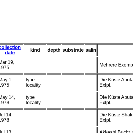
collection
kind
depth
substrate
salin
date
Mar 19,
Mehrere Exempl
1975
May 1,
type
Die Küste Abuta
1975
locality
Exlpl.
May 14,
type
Die Küste Abuta
1978
locality
Exlpl.
Jul 14,
Die Küste Shaku
1978
Exlpl.
Jul 13,
Akkeshi Bucht, 