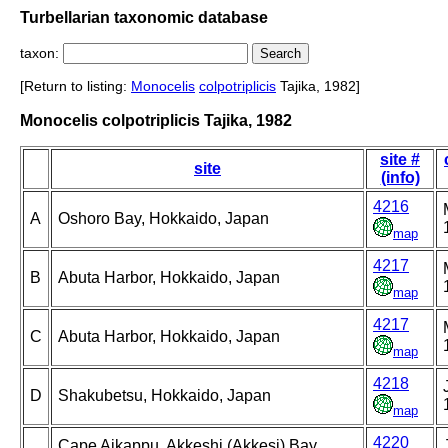
Turbellarian taxonomic database
taxon:
[Return to listing:
Monocelis
colpotriplicis
Tajika, 1982]
Monocelis colpotriplicis Tajika, 1982
site #
site
(info)
4216
A
Oshoro Bay, Hokkaido, Japan
map
4217
B
Abuta Harbor, Hokkaido, Japan
map
4217
C
Abuta Harbor, Hokkaido, Japan
map
4218
D
Shakubetsu, Hokkaido, Japan
map
4220
Cape Aikappu, Akkeshi (Akkesi) Bay,