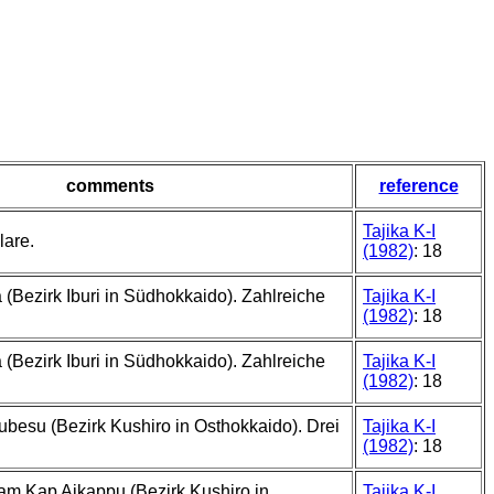
comments
reference
Tajika K-I
are.
(1982)
: 18
 (Bezirk Iburi in Südhokkaido). Zahlreiche
Tajika K-I
(1982)
: 18
 (Bezirk Iburi in Südhokkaido). Zahlreiche
Tajika K-I
(1982)
: 18
besu (Bezirk Kushiro in Osthokkaido). Drei
Tajika K-I
(1982)
: 18
am Kap Aikappu (Bezirk Kushiro in
Tajika K-I