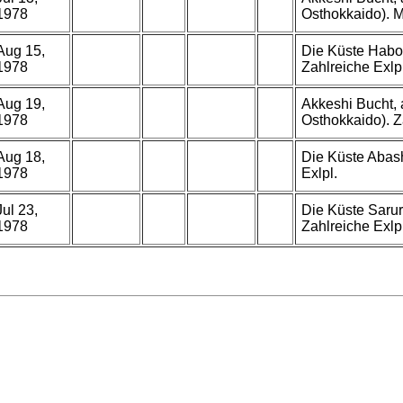
1978
Osthokkaido). M
Aug 15,
Die Küste Habo
1978
Zahlreiche Exlpl
Aug 19,
Akkeshi Bucht, 
1978
Osthokkaido). Z
Aug 18,
Die Küste Abash
1978
Exlpl.
Jul 23,
Die Küste Sarur
1978
Zahlreiche Exlpl