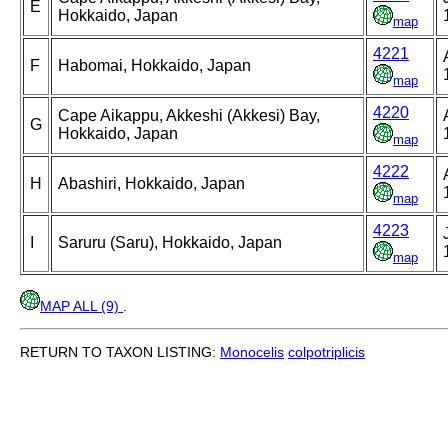
E
Hokkaido, Japan
map
4221
F
Habomai, Hokkaido, Japan
map
4220
Cape Aikappu, Akkeshi (Akkesi) Bay,
G
Hokkaido, Japan
map
4222
H
Abashiri, Hokkaido, Japan
map
4223
I
Saruru (Saru), Hokkaido, Japan
map
MAP ALL (9)
.
RETURN TO TAXON LISTING:
Monocelis
colpotriplicis