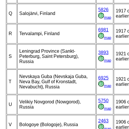
5826
1917 
Q
Salojärvi, Finland
earlier
map
6981
1917 
R
Tervalampi, Finland
earlier
map
Leningrad Province (Sankt-
3893
1921 
S
Peterburg, Saint Petersburg),
earlier
map
Russia
Nevskaya Guba (Nevskaja Guba,
6925
1921 
T
Neva Bay, Gulf of Kronstadt,
earlier
map
Nevabucht), Russia
5750
Velikiy Novgorod (Nowgorod),
1906 
U
Russia
earlier
map
2463
1906 
V
Bologoye (Bologoje), Russia
earlier
map