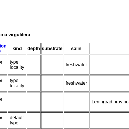
oria virgulifera
tion
kind
depth
substrate
salin
e
or
type
freshwater
locality
or
type
freshwater
locality
or
Leningrad provinc
or
default
type