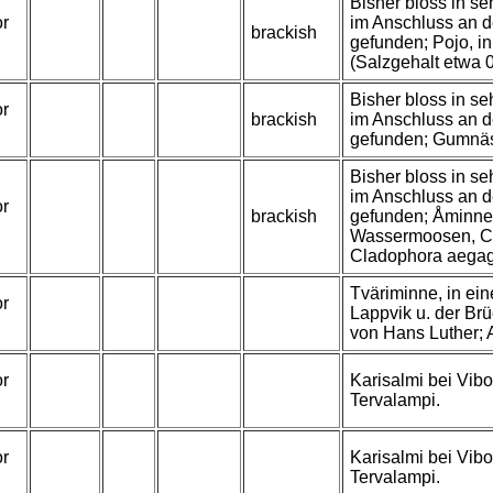
Bisher bloss in s
or
im Anschluss an 
brackish
gefunden; Pojo, in
(Salzgehalt etwa 0.
Bisher bloss in s
or
brackish
im Anschluss an 
gefunden; Gumnäs
Bisher bloss in s
im Anschluss an 
or
brackish
gefunden; Åminne
Wassermoosen, Ce
Cladophora aegag
Tväriminne, in ei
or
Lappvik u. der Br
von Hans Luther; A
or
Karisalmi bei Vibor
Tervalampi.
or
Karisalmi bei Vibor
Tervalampi.