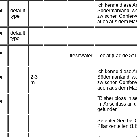
Ich kenne diese Ar
or
default
Södermanland, wo 
type
zwischen Conferve
auch aus dem Mäs
or
default
type
or
freshwater
Loclat (Lac de St-
Ich kenne diese Ar
or
2-3
Södermanland, wo 
m
zwischen Conferve
auch aus dem Mäs
"Bisher bloss in 
or
im Anschluss an 
gefunden"
Selenter See bei 
Pflanzenteilen (1 