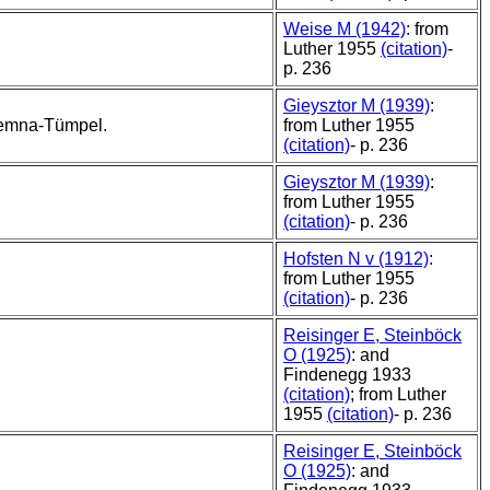
Weise M (1942)
: from
Luther 1955
(citation)
-
p. 236
Gieysztor M (1939)
:
Lemna-Tümpel.
from Luther 1955
(citation)
- p. 236
Gieysztor M (1939)
:
from Luther 1955
(citation)
- p. 236
Hofsten N v (1912)
:
from Luther 1955
(citation)
- p. 236
Reisinger E, Steinböck
O (1925)
: and
Findenegg 1933
(citation)
; from Luther
1955
(citation)
- p. 236
Reisinger E, Steinböck
O (1925)
: and