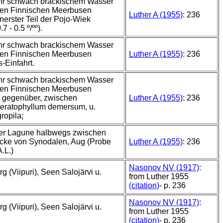
ehr schwach brackischem Wasser
den Finnischen Meerbusen
Luther A (1955)
: 236
nerster Teil der Pojo-Wiek
7 - 0.5 º/ºº).
ehr schwach brackischem Wasser
den Finnischen Meerbusen
Luther A (1955)
: 236
-Einfahrt.
ehr schwach brackischem Wasser
den Finnischen Meerbusen
 gegenüber, zwischen
Luther A (1955)
: 236
ratophyllum demersum, u.
ropila;
ner Lagune halbwegs zwischen
ücke von Synodalen, Aug (Probe
Luther A (1955)
: 236
.L.)
Nasonov NV (1917)
:
g (Viipuri), Seen Salojärvi u.
from Luther 1955
(citation)
- p. 236
Nasonov NV (1917)
:
g (Viipuri), Seen Salojärvi u.
from Luther 1955
(citation)
- p. 236