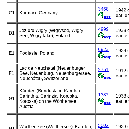
3468
1942 
C1
Kurmark, Germany
earlier
map
4999
Jezioro Wigry (Wigrysee, Wigry
1939 
D1
See, Wigry lake), Poland
earlier
map
6923
1939 
E1
Podlasie, Poland
earlier
map
Lac de Neuchatel (Neuenburger
2751
1912 
F1
See, Neuenburg, Neuenburgersee,
earlier
map
Neuchâtel), Switzerland
Kärnten (Bundesland Kärnten,
1382
Carinthia, Carinzia, Koruska,
1933 
G1
Koroska) on the Wörthersee ,
earlier
map
Austria
5002
Wörther See (Wörthersee), Kärnten,
1933 