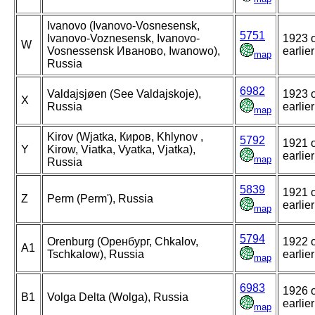
Ivanovo (Ivanovo-Vosnesensk,
5751
Ivanovo-Voznesensk, Ivanovo-
1923 
W
Vosnessensk Иваново, Iwanowo),
earlier
map
Russia
6982
Valdajsjøen (See Valdajskoje),
1923 
X
Russia
earlier
map
Kirov (Wjatka, Киров, Khlynov ,
5792
1921 
Y
Kirow, Viatka, Vyatka, Vjatka),
earlier
map
Russia
5839
1921 
Z
Perm (Perm'), Russia
earlier
map
5794
Orenburg (Оренбург, Chkalov,
1922 
A1
Tschkalow), Russia
earlier
map
6983
1926 
B1
Volga Delta (Wolga), Russia
earlier
map