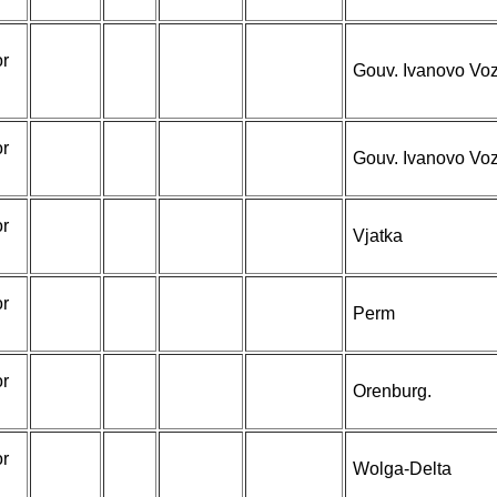
or
Gouv. Ivanovo Voz
or
Gouv. Ivanovo Voz
or
Vjatka
or
Perm
or
Orenburg.
or
Wolga-Delta