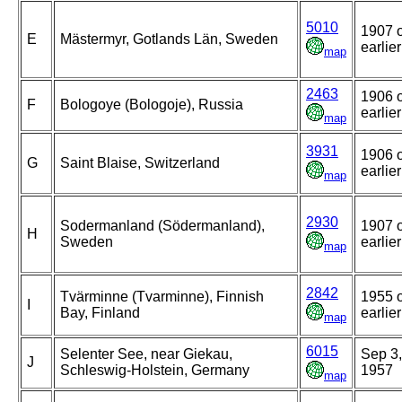
5010
1907 
E
Mästermyr, Gotlands Län, Sweden
earlier
map
2463
1906 
F
Bologoye (Bologoje), Russia
earlier
map
3931
1906 
G
Saint Blaise, Switzerland
earlier
map
2930
Sodermanland (Södermanland),
1907 
H
Sweden
earlier
map
2842
Tvärminne (Tvarminne), Finnish
1955 
I
Bay, Finland
earlier
map
6015
Selenter See, near Giekau,
Sep 3,
J
Schleswig-Holstein, Germany
1957
map