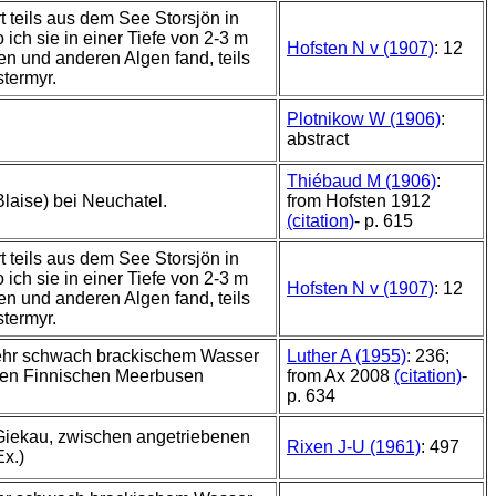
t teils aus dem See Storsjön in
ich sie in einer Tiefe von 2-3 m
Hofsten N v (1907)
: 12
n und anderen Algen fand, teils
termyr.
Plotnikow W (1906)
:
abstract
Thiébaud M (1906)
:
Blaise) bei Neuchatel.
from Hofsten 1912
(citation)
- p. 615
t teils aus dem See Storsjön in
ich sie in einer Tiefe von 2-3 m
Hofsten N v (1907)
: 12
n und anderen Algen fand, teils
termyr.
sehr schwach brackischem Wasser
Luther A (1955)
: 236;
den Finnischen Meerbusen
from Ax 2008
(citation)
-
p. 634
Giekau, zwischen angetriebenen
Rixen J-U (1961)
: 497
Ex.)