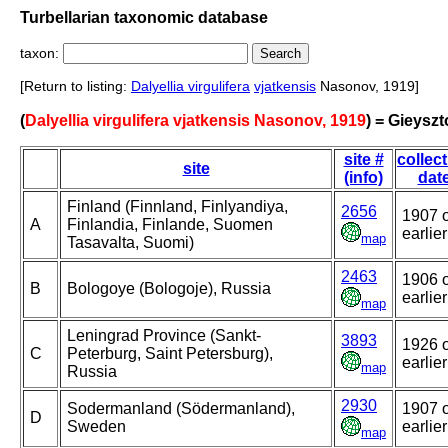
Turbellarian taxonomic database
taxon:
[Return to listing:
Dalyellia virgulifera
vjatkensis
Nasonov, 1919]
(
Dalyellia virgulifera vjatkensis Nasonov, 1919
) = Gieyszt
site #
collec
site
(info)
dat
Finland (Finnland, Finlyandiya,
2656
1907 
A
Finlandia, Finlande, Suomen
earlier
map
Tasavalta, Suomi)
2463
1906 
B
Bologoye (Bologoje), Russia
earlier
map
Leningrad Province (Sankt-
3893
1926 
C
Peterburg, Saint Petersburg),
earlier
map
Russia
2930
Sodermanland (Södermanland),
1907 
D
Sweden
earlier
map