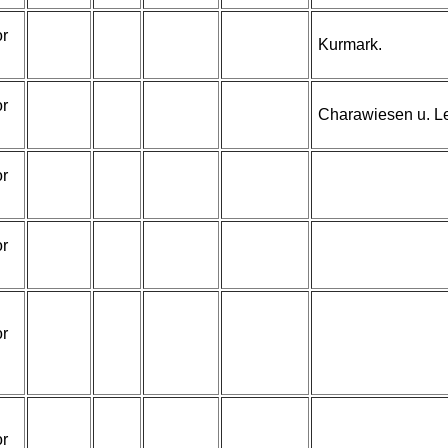
or
Kurmark.
or
Charawiesen u. 
or
or
or
or