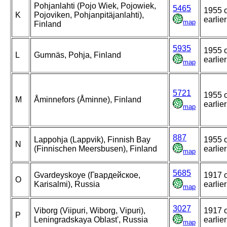
Pohjanlahti (Pojo Wiek, Pojowiek,
5465
1955 
K
Pojoviken, Pohjanpitäjanlahti),
earlier
map
Finland
5935
1955 
L
Gumnäs, Pohja, Finland
earlier
map
5721
1955 
M
Åminnefors (Åminne), Finland
earlier
map
887
Lappohja (Lappvik), Finnish Bay
1955 
N
(Finnischen Meersbusen), Finland
earlier
map
5685
Gvardeyskoye (Гвардейское,
1917 
O
Karisalmi), Russia
earlier
map
3027
Viborg (Viipuri, Wiborg, Vipuri),
1917 
P
Leningradskaya Oblast', Russia
earlier
map