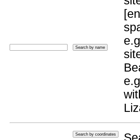
sit
[e
sp
e.g
si
Bea
e.g
wi
Liz
Sea