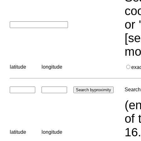
coo
or 
[se
mo
latitude
longitude
exa
Search 
(en
of 
16.
latitude
longitude