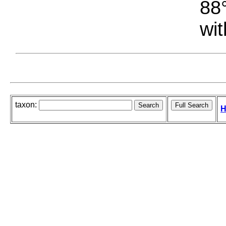
88°
wit
taxon:
H