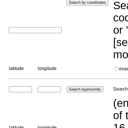
Sea
coo
or 
[se
mo
latitude
longitude
exa
Search 
(en
of 
16.
latitude
longitude