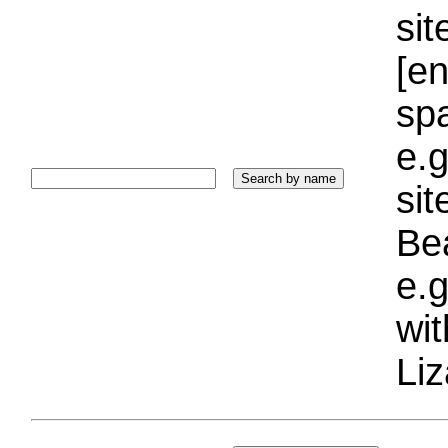
sit
[e
sp
e.g
si
Bea
e.g
wi
Liz