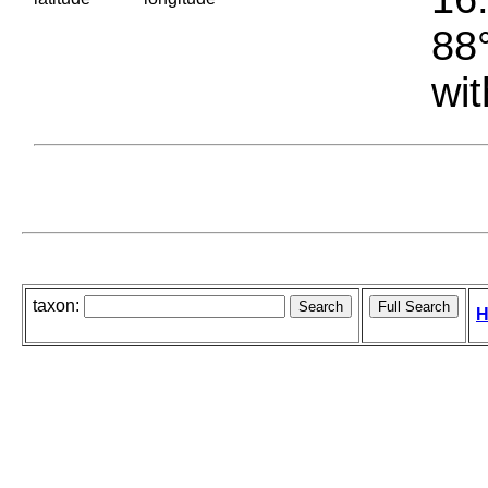
88°
wit
taxon:
H