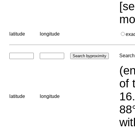
[se
mo
latitude
longitude
exa
Search 
(en
of 
16.
latitude
longitude
88°
wit