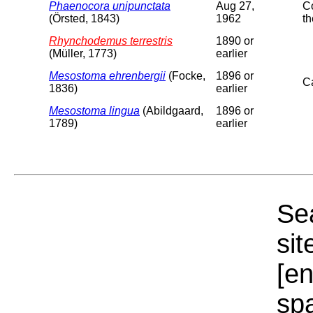
Phaenocora unipunctata
Aug 27,
Co
(Örsted, 1843)
1962
th
Rhynchodemus terrestris
1890 or
(Müller, 1773)
earlier
Mesostoma ehrenbergii
(Focke,
1896 or
C
1836)
earlier
Mesostoma lingua
(Abildgaard,
1896 or
1789)
earlier
Sea
sit
[e
sp