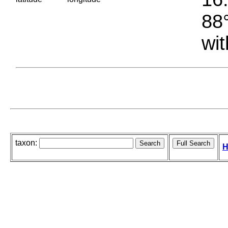
88°
wit
taxon:
H