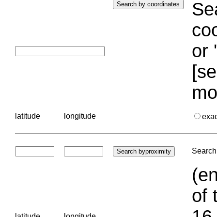
Sea
coo
or 
[se
mo
latitude
longitude
exa
Search 
(en
of 
16.
latitude
longitude