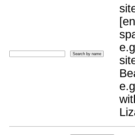
sit
[e
sp
e.g
si
Bea
e.g
wi
Liz