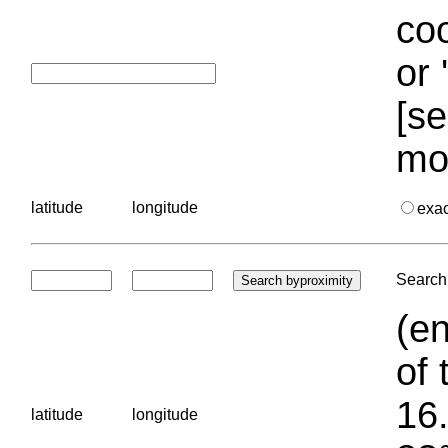
coo
or 
[se
mo
latitude
longitude
exa
Search 
(en
of 
16.
latitude
longitude