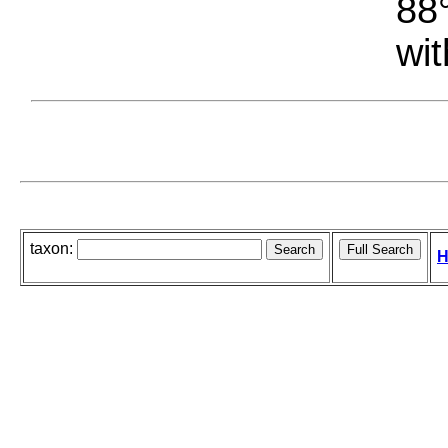
88°
wit
taxon:
H