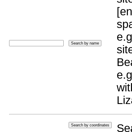
[e
sp
e.g
si
Bea
e.g
wi
Liz
Sea