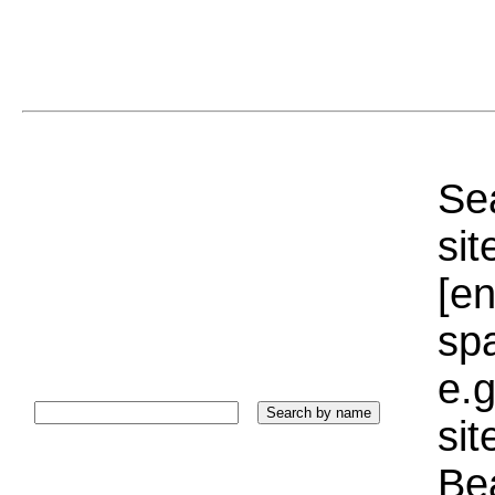
Sea
sit
[e
sp
e.g
si
Bea