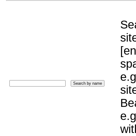
Sea
sit
[e
sp
e.g
si
Bea
e.g
wi