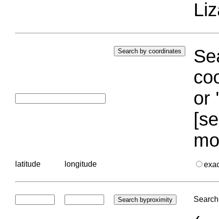
Liz
Sea
coo
or 
[se
mo
latitude
longitude
exa
Search 