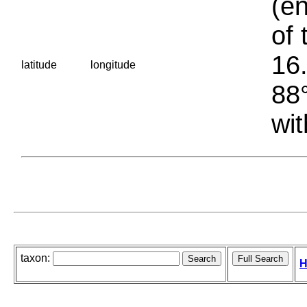
(en
of 
16.
latitude
longitude
88°
wit
taxon:
H