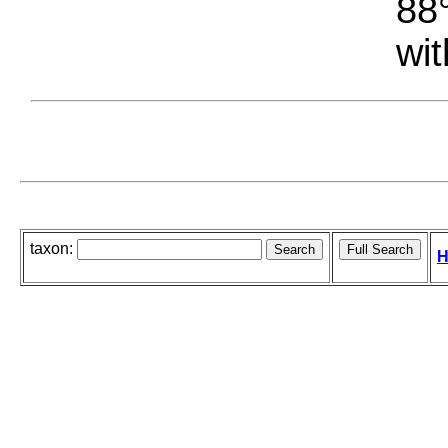
88°
wit
taxon:
H