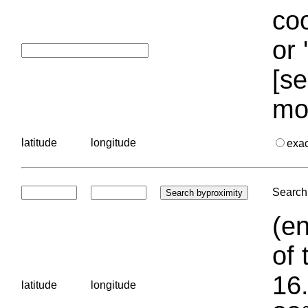
coo
or 
[se
mo
latitude
longitude
exa
Search 
(en
of 
16.
latitude
longitude