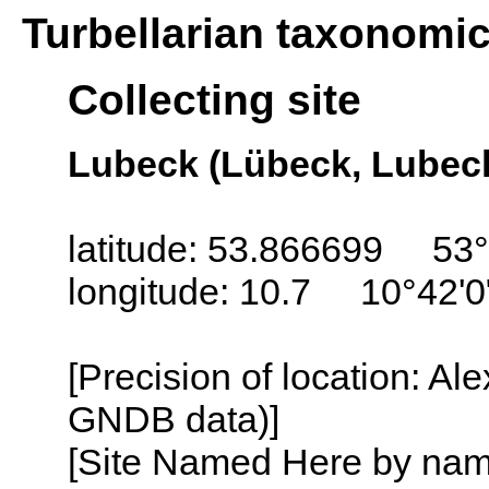
Turbellarian taxonomi
Collecting site
Lubeck (Lübeck, Lubec
latitude: 53.866699 53°
longitude: 10.7 10°42'0
[Precision of location: Al
GNDB data)]
[Site Named Here by name o