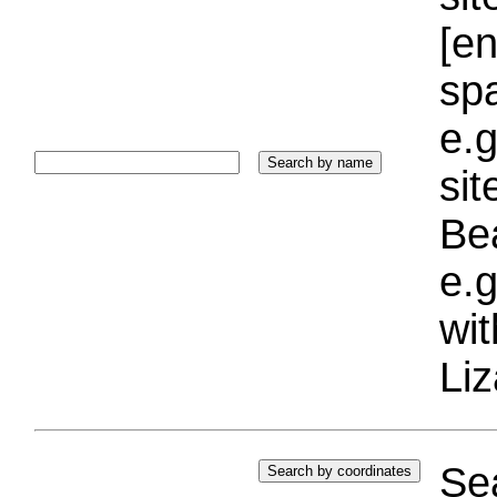
[e
sp
e.g
si
Bea
e.g
wi
Liz
Sea