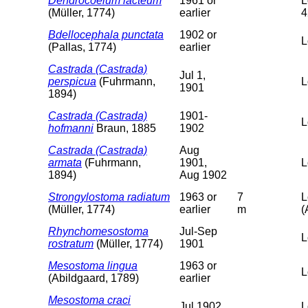
Dendrocoelum lacteum
1961 or
L
(Müller, 1774)
earlier
4
Bdellocephala punctata
1902 or
L
(Pallas, 1774)
earlier
Castrada (Castrada)
Jul 1,
perspicua
(Fuhrmann,
L
1901
1894)
Castrada (Castrada)
1901-
L
hofmanni
Braun, 1885
1902
Castrada (Castrada)
Aug
armata
(Fuhrmann,
1901,
L
1894)
Aug 1902
Strongylostoma radiatum
1963 or
7
L
(Müller, 1774)
earlier
m
(
Rhynchomesostoma
Jul-Sep
L
rostratum
(Müller, 1774)
1901
Mesostoma lingua
1963 or
L
(Abildgaard, 1789)
earlier
Mesostoma craci
Jul 1902
L