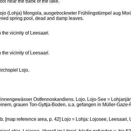
ool near the bank of the lake.
ojo (Lohja) Mongola, ausgetrockneter Frühlingstümpel aug Morän
ried spring pool, dead and damp leaves.
n the vicinity of Leesaari.
n the vicinity of Leesaari.
irchspiel Lojo.
innengewässer Ostfennoskandiens. Lojo, Lojo-See = Lohjanjärvi, 
einem, grauen Ton-Gyttja-Boden, u.a. gefangen in Müller-Gaze-
b. [map reference area, p. 42] Lojo = Lohja: Lojosee, Leesaari, 