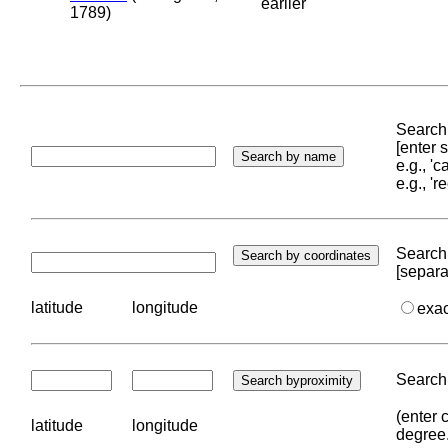
earlier
1789)
Search 
[enter
e.g., '
e.g., '
Search 
[separa
latitude
longitude
exa
Search 
(enter 
latitude
longitude
degree