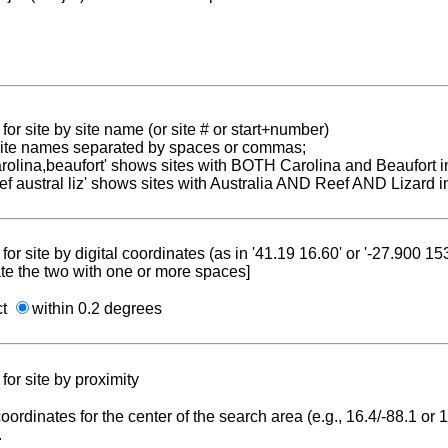
for site by site name (or site # or start+number)
 site names separated by spaces or commas;
carolina,beaufort' shows sites with BOTH Carolina and Beaufort i
reef austral liz' shows sites with Australia AND Reef AND Lizard i
for site by digital coordinates (as in '41.19 16.60' or '-27.900 1
te the two with one or more spaces]
ct
within 0.2 degrees
for site by proximity
coordinates for the center of the search area (e.g., 16.4/-88.1 or
.