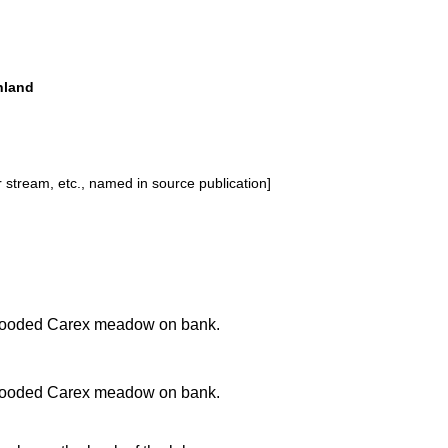
inland
or stream, etc., named in source publication]
looded Carex meadow on bank.
looded Carex meadow on bank.