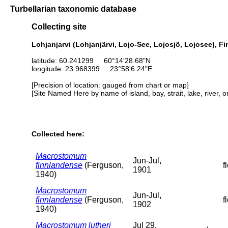
Turbellarian taxonomic database
Collecting site
Lohjanjarvi (Lohjanjärvi, Lojo-See, Lojosjö, Lojosee), F
latitude: 60.241299 60°14'28.68"N
longitude: 23.968399 23°58'6.24"E
[Precision of location: gauged from chart or map]
[Site Named Here by name of island, bay, strait, lake, river, 
Collected here:
Macrostomum
Jun-Jul,
finnlandense
(Ferguson,
f
1901
1940)
Macrostomum
Jun-Jul,
finnlandense
(Ferguson,
f
1902
1940)
Macrostomum lutheri
Jul 29,