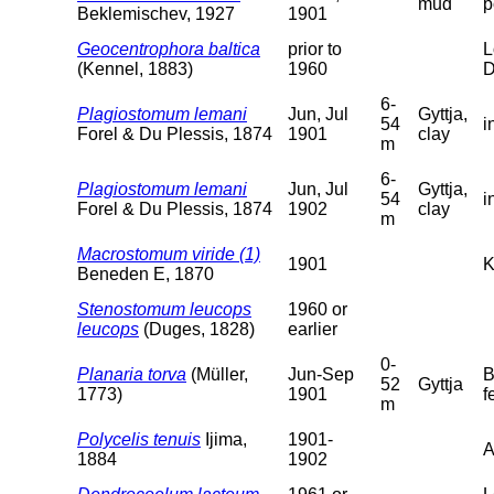
mud
p
Beklemischev, 1927
1901
Geocentrophora baltica
prior to
L
(Kennel, 1883)
1960
D
6-
Plagiostomum lemani
Jun, Jul
Gyttja,
54
i
Forel & Du Plessis, 1874
1901
clay
m
6-
Plagiostomum lemani
Jun, Jul
Gyttja,
54
i
Forel & Du Plessis, 1874
1902
clay
m
Macrostomum viride (1)
1901
K
Beneden E, 1870
Stenostomum leucops
1960 or
leucops
(Duges, 1828)
earlier
0-
Planaria torva
(Müller,
Jun-Sep
B
52
Gyttja
1773)
1901
f
m
Polycelis tenuis
Ijima,
1901-
A
1884
1902