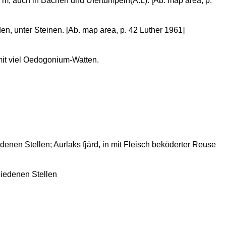
52 m, auch in Bächen und Ufertümpeln(A.L). [Ab. map area, p.
rden, unter Steinen. [Ab. map area, p. 42 Luther 1961]
mit viel Oedogonium-Watten.
denen Stellen; Aurlaks fjärd, in mit Fleisch beköderter Reuse
hiedenen Stellen