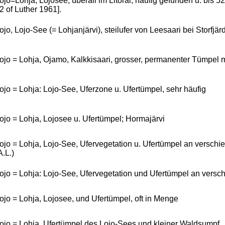
ojo=Lohja, Lojosee, überall im Litoral, häufig gefunden u. bis 
2 of Luther 1961].
ojo, Lojo-See (= Lohjanjärvi), steilufer von Leesaari bei Storfjä
ojo = Lohja, Ojamo, Kalkkisaari, grosser, permanenter Tümpel 
ojo = Lohja: Lojo-See, Uferzone u. Ufertümpel, sehr häufig
ojo = Lohja, Lojosee u. Ufertümpel; Hormajärvi
ojo = Lohja, Lojo-See, Ufervegetation u. Ufertümpel an verschie
A.L.)
ojo = Lohja: Lojo-See, Ufervegetation und Ufertümpel an versc
ojo = Lohja, Lojosee, und Ufertümpel, oft in Menge
ojo = Lohja, Ufertümpel des Lojo-Sees und kleiner Waldsumpf.