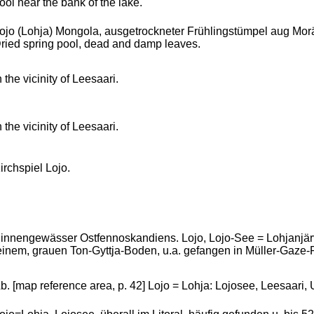
ool near the bank of the lake.
ojo (Lohja) Mongola, ausgetrockneter Frühlingstümpel aug Morän
ried spring pool, dead and damp leaves.
n the vicinity of Leesaari.
n the vicinity of Leesaari.
irchspiel Lojo.
innengewässer Ostfennoskandiens. Lojo, Lojo-See = Lohjanjärvi, 
einem, grauen Ton-Gyttja-Boden, u.a. gefangen in Müller-Gaze-
b. [map reference area, p. 42] Lojo = Lohja: Lojosee, Leesaari, 