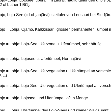
ojo=Lohja, Lojosee, überall im Litoral, häufig gefunden u. bis 
2 of Luther 1961].
ojo, Lojo-See (= Lohjanjärvi), steilufer von Leesaari bei Storfjä
ojo = Lohja, Ojamo, Kalkkisaari, grosser, permanenter Tümpel 
ojo = Lohja: Lojo-See, Uferzone u. Ufertümpel, sehr häufig
ojo = Lohja, Lojosee u. Ufertümpel; Hormajärvi
ojo = Lohja, Lojo-See, Ufervegetation u. Ufertümpel an verschie
A.L.)
ojo = Lohja: Lojo-See, Ufervegetation und Ufertümpel an versc
ojo = Lohja, Lojosee, und Ufertümpel, oft in Menge
ojo = Lohja, Ufertümpel des Lojo-Sees und kleiner Waldsumpf.