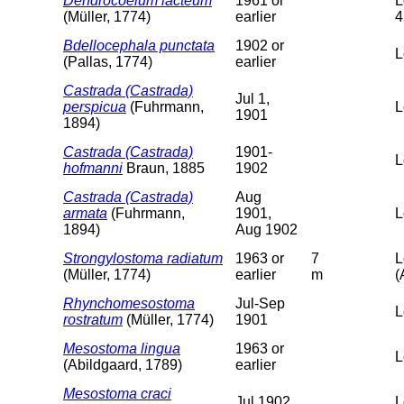
Dendrocoelum lacteum
1961 or
L
(Müller, 1774)
earlier
4
Bdellocephala punctata
1902 or
L
(Pallas, 1774)
earlier
Castrada (Castrada)
Jul 1,
perspicua
(Fuhrmann,
L
1901
1894)
Castrada (Castrada)
1901-
L
hofmanni
Braun, 1885
1902
Castrada (Castrada)
Aug
armata
(Fuhrmann,
1901,
L
1894)
Aug 1902
Strongylostoma radiatum
1963 or
7
L
(Müller, 1774)
earlier
m
(
Rhynchomesostoma
Jul-Sep
L
rostratum
(Müller, 1774)
1901
Mesostoma lingua
1963 or
L
(Abildgaard, 1789)
earlier
Mesostoma craci
Jul 1902
L