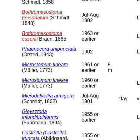
Schmidt, 1858
Bothromesostoma
Jul-Aug
personatum
(Schmidt,
L
1902
1848)
Bothromesostoma
1963 or
L
essenii
Braun, 1885
earlier
Phaenocora unipunctata
1902
L
(Örsted, 1843)
Microstomum lineare
1961 or
9
(Müller, 1773)
earlier
m
Microstomum lineare
1960 or
L
(Müller, 1773)
earlier
Microdalyellia armigera
Jul-Aug
clay
v
(Schmidt, 1862)
1901
Gieysztoria
1955 or
infundibuliformis
L
earlier
(Fuhrmann, 1894)
Castrella (Castrella)
1955 or
truncata
(Abildgaard,
L