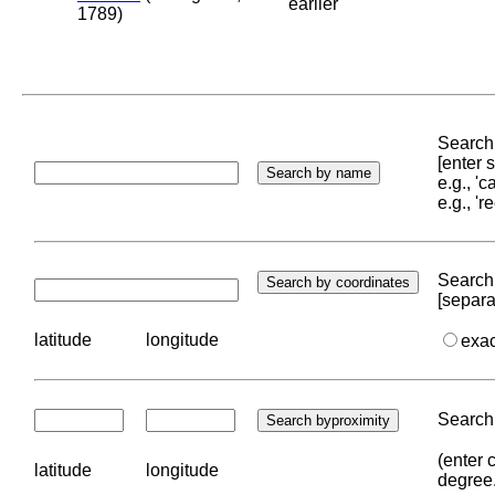
earlier
1789)
Search 
[enter
e.g., '
e.g., '
Search 
[separa
latitude
longitude
exa
Search 
(enter 
latitude
longitude
degree