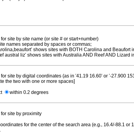
for site by site name (or site # or start+number)
 site names separated by spaces or commas;
carolina,beaufort' shows sites with BOTH Carolina and Beaufort i
reef austral liz' shows sites with Australia AND Reef AND Lizard i
for site by digital coordinates (as in '41.19 16.60' or '-27.900 1
te the two with one or more spaces]
ct
within 0.2 degrees
for site by proximity
coordinates for the center of the search area (e.g., 16.4/-88.1 or
.