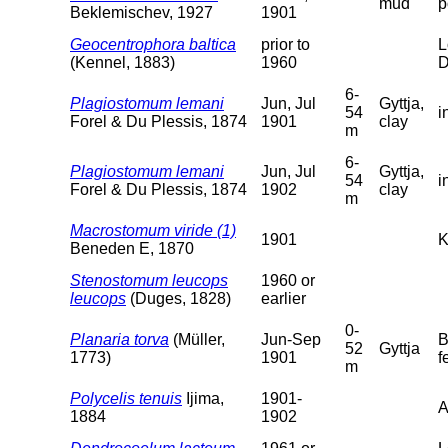
mud
p
Beklemischev, 1927
1901
Geocentrophora baltica
prior to
L
(Kennel, 1883)
1960
D
6-
Plagiostomum lemani
Jun, Jul
Gyttja,
54
i
Forel & Du Plessis, 1874
1901
clay
m
6-
Plagiostomum lemani
Jun, Jul
Gyttja,
54
i
Forel & Du Plessis, 1874
1902
clay
m
Macrostomum viride (1)
1901
K
Beneden E, 1870
Stenostomum leucops
1960 or
leucops
(Duges, 1828)
earlier
0-
Planaria torva
(Müller,
Jun-Sep
B
52
Gyttja
1773)
1901
f
m
Polycelis tenuis
Ijima,
1901-
A
1884
1902