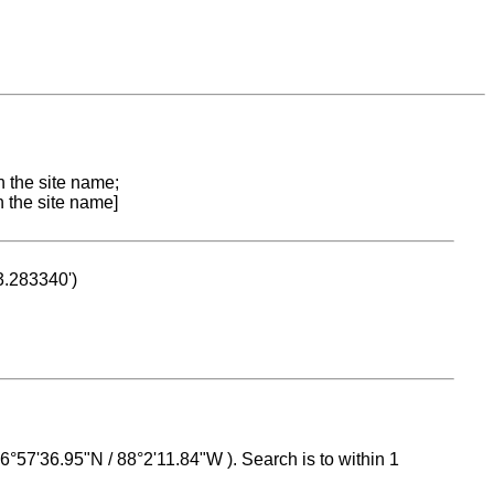
n the site name;
n the site name]
53.283340')
 16°57'36.95"N / 88°2'11.84"W ). Search is to within 1