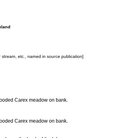
inland
or stream, etc., named in source publication]
looded Carex meadow on bank.
looded Carex meadow on bank.