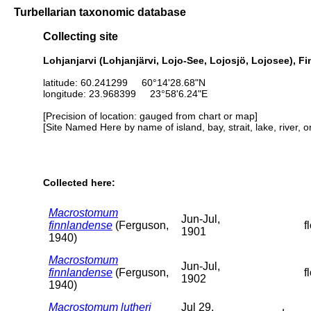
Turbellarian taxonomic database
Collecting site
Lohjanjarvi (Lohjanjärvi, Lojo-See, Lojosjö, Lojosee), F
latitude: 60.241299 60°14'28.68"N
longitude: 23.968399 23°58'6.24"E
[Precision of location: gauged from chart or map]
[Site Named Here by name of island, bay, strait, lake, river, 
Collected here:
Macrostomum
Jun-Jul,
finnlandense
(Ferguson,
f
1901
1940)
Macrostomum
Jun-Jul,
finnlandense
(Ferguson,
f
1902
1940)
Macrostomum lutheri
Jul 29,