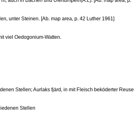
52 m, auch in Bächen und Ufertümpeln(A.L). [Ab. map area, p.
rden, unter Steinen. [Ab. map area, p. 42 Luther 1961]
mit viel Oedogonium-Watten.
denen Stellen; Aurlaks fjärd, in mit Fleisch beköderter Reuse
hiedenen Stellen