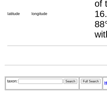
of 
16.
latitude
longitude
88°
wit
taxon:
H