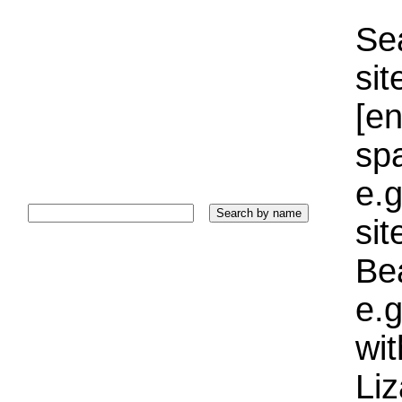
Sea
sit
[e
sp
e.g
si
Bea
e.g
wi
Liz