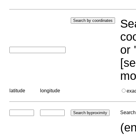
Sea
coo
or 
[se
mo
latitude
longitude
exa
Search 
(en