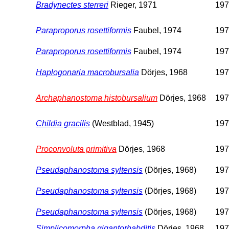
Bradynectes sterreri
Rieger, 1971
197
Paraproporus rosettiformis
Faubel, 1974
197
Paraproporus rosettiformis
Faubel, 1974
197
Haplogonaria macrobursalia
Dörjes, 1968
197
Archaphanostoma histobursalium
Dörjes, 1968
197
Childia gracilis
(Westblad, 1945)
197
Proconvoluta primitiva
Dörjes, 1968
197
Pseudaphanostoma syltensis
(Dörjes, 1968)
197
Pseudaphanostoma syltensis
(Dörjes, 1968)
197
Pseudaphanostoma syltensis
(Dörjes, 1968)
197
Simplicomorpha gigantorhabditis
Dörjes, 1968
197