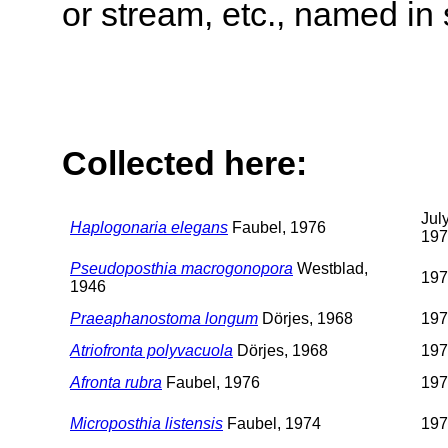
or stream, etc., named in 
Collected here:
Jul
Haplogonaria elegans
Faubel, 1976
197
Pseudoposthia macrogonopora
Westblad,
197
1946
Praeaphanostoma longum
Dörjes, 1968
197
Atriofronta polyvacuola
Dörjes, 1968
197
Afronta rubra
Faubel, 1976
197
Microposthia listensis
Faubel, 1974
197