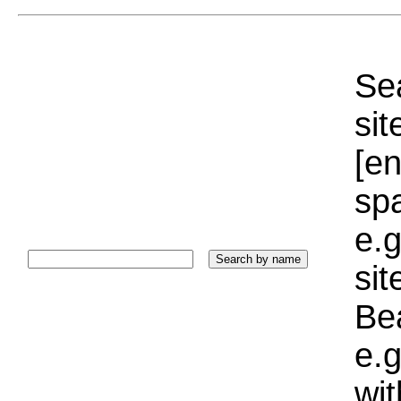
Sea
sit
[e
sp
e.g
si
Bea
e.g
wi