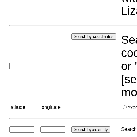
Liz
Sea
coo
or 
[se
mo
latitude
longitude
exa
Search 