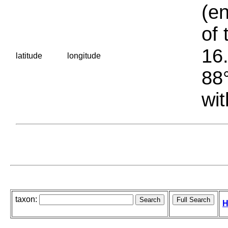
(en
of 
16.
latitude
longitude
88°
wit
taxon:
H