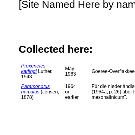
[Site Named Here by name o
Collected here:
Proxenetes
May
karlingi
Luther,
Goeree-Overflakkee
1963
1943
Paramonotus
1964
Für die niederländis
hamatus
(Jensen,
or
(1964a, p. 26) über 
1878)
earlier
mesohalinicum".