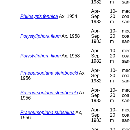
1982
m
san
Apr-
10-
med
Philosyrtis fennica
Ax, 1954
Sep
20
coa
1983
m
san
Apr-
10-
med
Polystyliphora filum
Ax, 1958
Sep
20
coa
1983
m
san
Apr-
10-
med
Polystyliphora filum
Ax, 1958
Sep
20
coa
1982
m
san
Apr-
10-
med
Praebursoplana steinboecki
Ax,
Sep
20
coa
1956
1982
m
san
Apr-
10-
med
Praebursoplana steinboecki
Ax,
Sep
20
coa
1956
1983
m
san
Apr-
10-
med
Praebursoplana subsalina
Ax,
Sep
20
coa
1956
1983
m
san
Apr-
10-
med