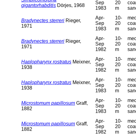
Sep
20
coa
gigantorhabditis
Dörjes, 1968
1983
m
san
Apr-
10-
med
Bradynectes sterreri
Rieger,
Sep
20
coa
1971
1983
m
san
Apr-
10-
med
Bradynectes sterreri
Rieger,
Sep
20
coa
1971
1982
m
san
Apr-
10-
med
Haplopharynx rostratus
Meixner,
Sep
20
coa
1938
1982
m
san
Apr-
10-
med
Haplopharynx rostratus
Meixner,
Sep
20
coa
1938
1983
m
san
Apr-
10-
med
Microstomum papillosum
Graff,
Sep
20
coa
1882
1983
m
san
Apr-
10-
med
Microstomum papillosum
Graff,
Sep
20
coa
1882
1982
m
san