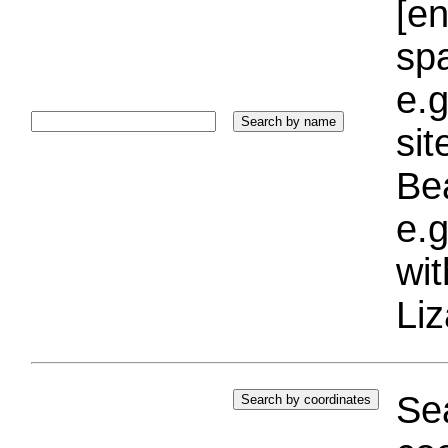
[e
sp
e.g
si
Bea
e.g
wi
Liz
Sea