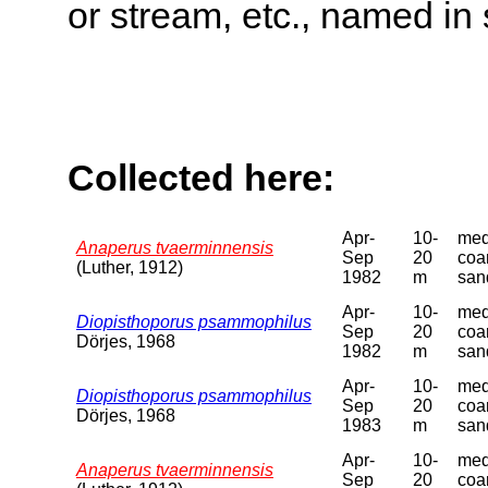
or stream, etc., named in 
Collected here:
Apr-
10-
med
Anaperus tvaerminnensis
Sep
20
coa
(Luther, 1912)
1982
m
san
Apr-
10-
med
Diopisthoporus psammophilus
Sep
20
coa
Dörjes, 1968
1982
m
san
Apr-
10-
med
Diopisthoporus psammophilus
Sep
20
coa
Dörjes, 1968
1983
m
san
Apr-
10-
med
Anaperus tvaerminnensis
Sep
20
coa