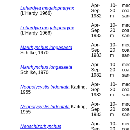
Apr-
10-
med
Lehardyia megalopharynx
Sep
20
coa
(L'Hardy, 1966)
1982
m
san
Apr-
10-
med
Lehardyia megalopharynx
Sep
20
coa
(L'Hardy, 1966)
1983
m
san
Apr-
10-
med
Marirhynchus longasaeta
Sep
20
coa
Schilke, 1970
1983
m
san
Apr-
10-
med
Marirhynchus longasaeta
Sep
20
coa
Schilke, 1970
1982
m
san
Apr-
10-
med
Neopolycystis tridentata
Karling,
Sep
20
coa
1955
1982
m
san
Apr-
10-
med
Neopolycystis tridentata
Karling,
Sep
20
coa
1955
1983
m
san
Apr-
10-
med
Neoschizorhynchus
Sep
20
coa