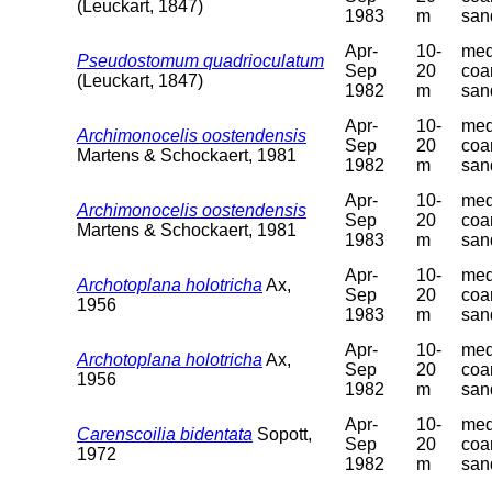
(Leuckart, 1847)
1983
m
san
Apr-
10-
med
Pseudostomum quadrioculatum
Sep
20
coa
(Leuckart, 1847)
1982
m
san
Apr-
10-
med
Archimonocelis oostendensis
Sep
20
coa
Martens & Schockaert, 1981
1982
m
san
Apr-
10-
med
Archimonocelis oostendensis
Sep
20
coa
Martens & Schockaert, 1981
1983
m
san
Apr-
10-
med
Archotoplana holotricha
Ax,
Sep
20
coa
1956
1983
m
san
Apr-
10-
med
Archotoplana holotricha
Ax,
Sep
20
coa
1956
1982
m
san
Apr-
10-
med
Carenscoilia bidentata
Sopott,
Sep
20
coa
1972
1982
m
san