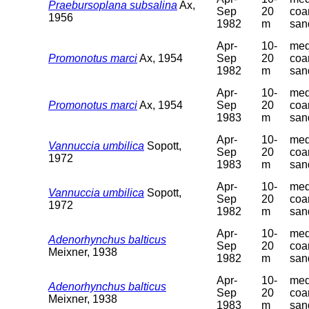
Praebursoplana subsalina
Ax,
Sep
20
coa
1956
1982
m
san
Apr-
10-
med
Promonotus marci
Ax, 1954
Sep
20
coa
1982
m
san
Apr-
10-
med
Promonotus marci
Ax, 1954
Sep
20
coa
1983
m
san
Apr-
10-
med
Vannuccia umbilica
Sopott,
Sep
20
coa
1972
1983
m
san
Apr-
10-
med
Vannuccia umbilica
Sopott,
Sep
20
coa
1972
1982
m
san
Apr-
10-
med
Adenorhynchus balticus
Sep
20
coa
Meixner, 1938
1982
m
san
Apr-
10-
med
Adenorhynchus balticus
Sep
20
coa
Meixner, 1938
1983
m
san