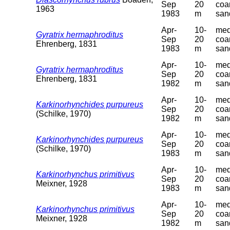
Sep
20
coa
1963
1983
m
san
Apr-
10-
med
Gyratrix hermaphroditus
Sep
20
coa
Ehrenberg, 1831
1983
m
san
Apr-
10-
med
Gyratrix hermaphroditus
Sep
20
coa
Ehrenberg, 1831
1982
m
san
Apr-
10-
med
Karkinorhynchides purpureus
Sep
20
coa
(Schilke, 1970)
1982
m
san
Apr-
10-
med
Karkinorhynchides purpureus
Sep
20
coa
(Schilke, 1970)
1983
m
san
Apr-
10-
med
Karkinorhynchus primitivus
Sep
20
coa
Meixner, 1928
1983
m
san
Apr-
10-
med
Karkinorhynchus primitivus
Sep
20
coa
Meixner, 1928
1982
m
san