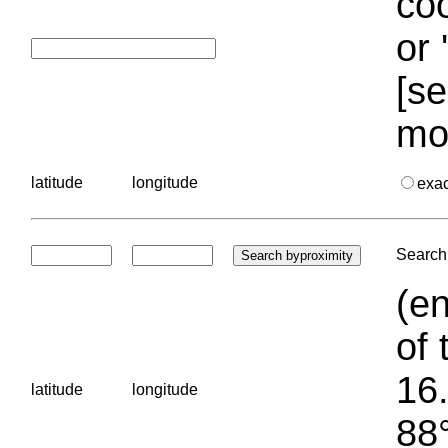
coo
or 
[se
mo
latitude
longitude
exa
Search 
(en
of 
16.
latitude
longitude
88°