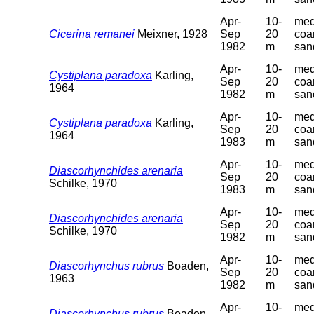
Apr-
10-
med
Cicerina remanei
Meixner, 1928
Sep
20
coa
1982
m
san
Apr-
10-
med
Cystiplana paradoxa
Karling,
Sep
20
coa
1964
1982
m
san
Apr-
10-
med
Cystiplana paradoxa
Karling,
Sep
20
coa
1964
1983
m
san
Apr-
10-
med
Diascorhynchides arenaria
Sep
20
coa
Schilke, 1970
1983
m
san
Apr-
10-
med
Diascorhynchides arenaria
Sep
20
coa
Schilke, 1970
1982
m
san
Apr-
10-
med
Diascorhynchus rubrus
Boaden,
Sep
20
coa
1963
1982
m
san
Apr-
10-
med
Diascorhynchus rubrus
Boaden,