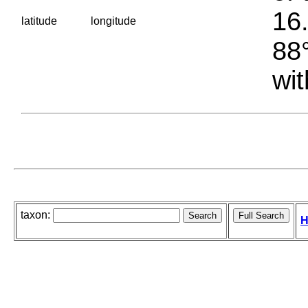
16.
latitude
longitude
88°
wit
taxon:
H