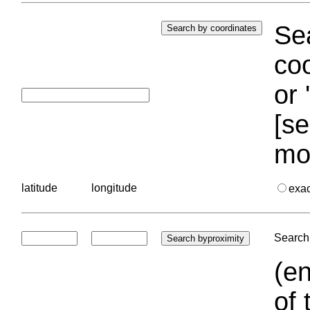
Sea
coo
or 
[se
mo
latitude
longitude
exa
Search 
(en
of 