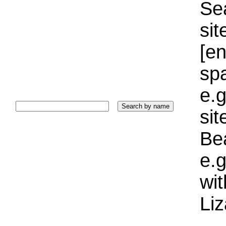
Sea
sit
[e
sp
e.g
si
Bea
e.g
wi
Liz