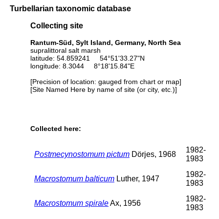
Turbellarian taxonomic database
Collecting site
Rantum-Süd, Sylt Island, Germany, North Sea
supralittoral salt marsh
latitude: 54.859241 54°51'33.27"N
longitude: 8.3044 8°18'15.84"E
[Precision of location: gauged from chart or map]
[Site Named Here by name of site (or city, etc.)]
Collected here:
1982-
Postmecynostomum pictum
Dörjes, 1968
1983
1982-
Macrostomum balticum
Luther, 1947
1983
1982-
Macrostomum spirale
Ax, 1956
1983