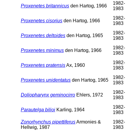
1982-
Proxenetes britannicus
den Hartog, 1966
1983
1982-
Proxenetes cisorius
den Hartog, 1966
1983
1982-
Proxenetes deltoides
den Hartog, 1965
1983
1982-
Proxenetes minimus
den Hartog, 1966
1983
1982-
Proxenetes pratensis
Ax, 1960
1983
1982-
Proxenetes unidentatus
den Hartog, 1965
1983
1982-
Doliopharynx geminocirro
Ehlers, 1972
1983
1982-
Parautelga bilioi
Karling, 1964
1983
Zonorhynchus pipettiferus
Armonies &
1982-
Hellwig, 1987
1983