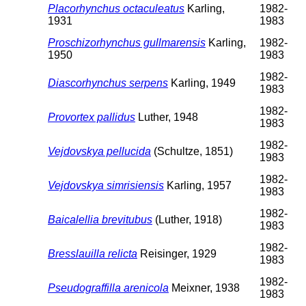
Placorhynchus octaculeatus
Karling,
1982-
1931
1983
Proschizorhynchus gullmarensis
Karling,
1982-
1950
1983
1982-
Diascorhynchus serpens
Karling, 1949
1983
1982-
Provortex pallidus
Luther, 1948
1983
1982-
Vejdovskya pellucida
(Schultze, 1851)
1983
1982-
Vejdovskya simrisiensis
Karling, 1957
1983
1982-
Baicalellia brevitubus
(Luther, 1918)
1983
1982-
Bresslauilla relicta
Reisinger, 1929
1983
1982-
Pseudograffilla arenicola
Meixner, 1938
1983