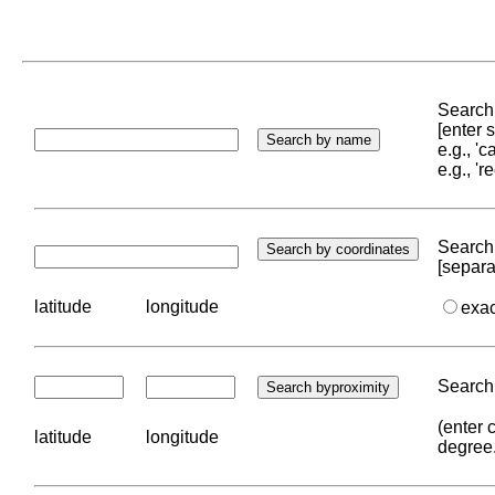
Search 
[enter
e.g., '
e.g., '
Search 
[separa
latitude
longitude
exa
Search 
(enter 
latitude
longitude
degree