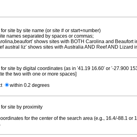
for site by site name (or site # or start+number)
 site names separated by spaces or commas;
carolina,beaufort' shows sites with BOTH Carolina and Beaufort i
reef austral liz' shows sites with Australia AND Reef AND Lizard i
for site by digital coordinates (as in '41.19 16.60' or '-27.900 1
te the two with one or more spaces]
ct
within 0.2 degrees
for site by proximity
coordinates for the center of the search area (e.g., 16.4/-88.1 or
.