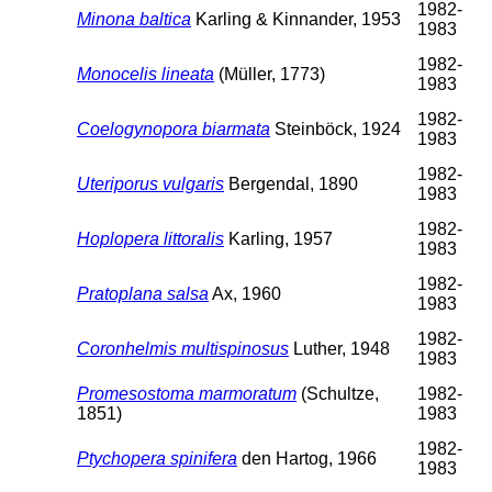
1982-
Minona baltica
Karling & Kinnander, 1953
1983
1982-
Monocelis lineata
(Müller, 1773)
1983
1982-
Coelogynopora biarmata
Steinböck, 1924
1983
1982-
Uteriporus vulgaris
Bergendal, 1890
1983
1982-
Hoplopera littoralis
Karling, 1957
1983
1982-
Pratoplana salsa
Ax, 1960
1983
1982-
Coronhelmis multispinosus
Luther, 1948
1983
Promesostoma marmoratum
(Schultze,
1982-
1851)
1983
1982-
Ptychopera spinifera
den Hartog, 1966
1983