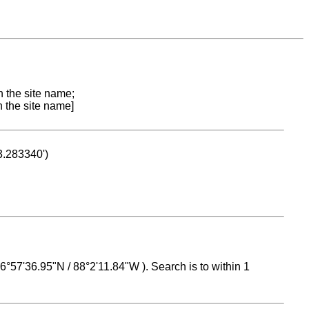
n the site name;
n the site name]
53.283340')
 16°57'36.95"N / 88°2'11.84"W ). Search is to within 1